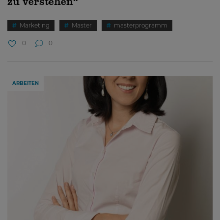
zu verstehen“
Marketing
Master
masterprogramm
0
0
ARBEITEN