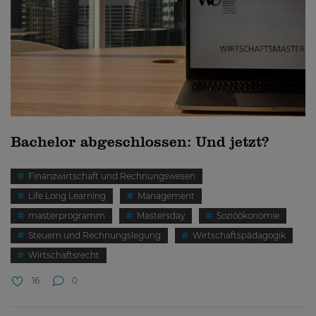
Bachelor abgeschlossen: Und jetzt?
Finanzwirtschaft und Rechnungswesen
Life Long Learning
Management
masterprogramm
Mastersday
Soziöökonomie
Steuern und Rechnungslegung
Wirtschaftspädagogik
Wirtschaftsrecht
16
0