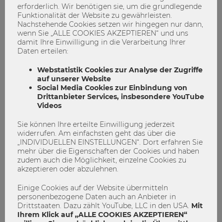
erforderlich. Wir benötigen sie, um die grundlegende
Funktionalität der Website zu gewährleisten.
Nachstehende Cookies setzen wir hingegen nur dann,
wenn Sie „ALLE COOKIES AKZEPTIEREN“ und uns
damit Ihre Einwilligung in die Verarbeitung Ihrer
Daten erteilen:
Webstatistik Cookies zur Analyse der Zugriffe
auf unserer Website
Verpass mit diesen Insider-Tipps nicht
Social Media Cookies zur Einbindung von
die erste Bewerbungsdeadline des
Drittanbieter Services, insbesondere YouTube
Videos
CEMS-Master!
Sie können Ihre erteilte Einwilligung jederzeit
Bewerbung
CEMS
Master
widerrufen. Am einfachsten geht das über die
„INDIVIDUELLEN EINSTELLUNGEN“. Dort erfahren Sie
masterprogramm
Studium
mehr über die Eigenschaften der Cookies und haben
zudem auch die Möglichkeit, einzelne Cookies zu
0
0
akzeptieren oder abzulehnen.
Einige Cookies auf der Website übermitteln
STUDIEREN
personenbezogene Daten auch an Anbieter in
Drittstaaten. Dazu zählt YouTube, LLC in den USA.
Mit
Ihrem Klick auf „ALLE COOKIES AKZEPTIEREN“