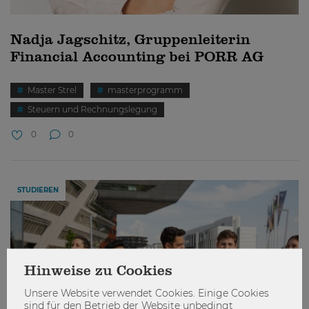
Nadja Jagschitz, Gruppenleiterin
Financial Accounting bei PORR AG
Master Strel
masterprogramm
Steuern und Rechnungslegung
0
0
STUDIEREN
Hinweise zu Cookies
Unsere Website verwendet Cookies. Einige Cookies
sind für den Betrieb der Website unbedingt