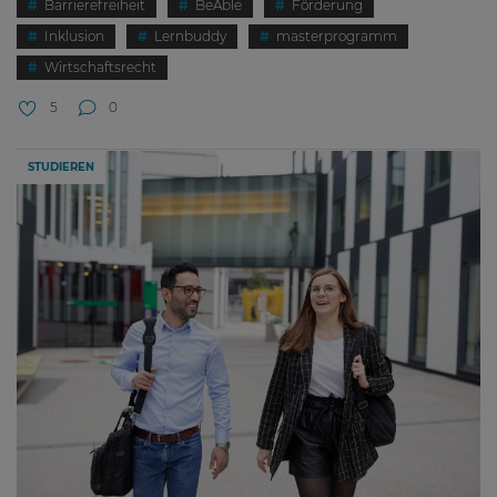
Barrierefreiheit
BeAble
Förderung
Inklusion
Lernbuddy
masterprogramm
Wirtschaftsrecht
5
0
STUDIEREN