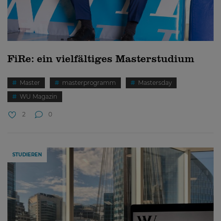
FiRe: ein vielfältiges Masterstudium
Master
masterprogramm
Mastersday
WU Magazin
2
0
STUDIEREN