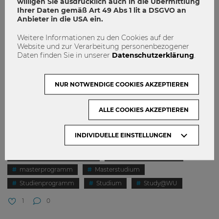
willigen Sie ausdrücklich auch in die Übermittlung
Ihrer Daten gemäß Art 49 Abs 1 lit a DSGVO an
Anbieter in die USA ein.
Weitere Informationen zu den Cookies auf der
Website und zur Verarbeitung personenbezogener
Daten finden Sie in unserer
Datenschutzerklärung
.
NUR NOTWENDIGE COOKIES AKZEPTIEREN
ALLE COOKIES AKZEPTIEREN
Sprichst du die Sprache der Wirtschaft?
INDIVIDUELLE EINSTELLUNGEN
Business Communication
Erfolgreich Studieren
masterprogramm
Masterstudium
Studienprogramm
Studium
Study@WU
1
0