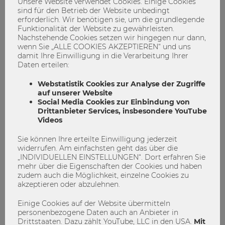
Unsere Website verwendet Cookies. Einige Cookies
Abschließend unterstrich er die Bedeutung
sind für den Betrieb der Website unbedingt
wissenschaftlicher Kommunikation:
erforderlich. Wir benötigen sie, um die grundlegende
Funktionalität der Website zu gewährleisten.
Nachstehende Cookies setzen wir hingegen nur dann,
„Es liegt in der Verantwortung von uns
wenn Sie „ALLE COOKIES AKZEPTIEREN“ und uns
Wissenschaftlerinnen, Fakten detailliert,
damit Ihre Einwilligung in die Verarbeitung Ihrer
differenziert und verständlich für politische
Daten erteilen:
Debatten bereitzustellen.“
Webstatistik Cookies zur Analyse der Zugriffe
auf unserer Website
Die ganze Diskussion zum Nachschauen:
Social Media Cookies zur Einbindung von
Drittanbieter Services, insbesondere YouTube
Videos
Video
Sie können Ihre erteilte Einwilligung jederzeit
Wir verwenden Cookies, um Funktionen für soziale Medien
widerrufen. Am einfachsten geht das über die
anbieten zu können. Wenn Sie Inhalte von Youtube sehen
„INDIVIDUELLEN EINSTELLUNGEN“. Dort erfahren Sie
möchten, aktivieren Sie bitte die zugehörigen Cookie
mehr über die Eigenschaften der Cookies und haben
Einstellungen.
zudem auch die Möglichkeit, einzelne Cookies zu
akzeptieren oder abzulehnen.
COOKIE EINSTELLUNGEN ÖFFNEN
Einige Cookies auf der Website übermitteln
personenbezogene Daten auch an Anbieter in
Drittstaaten. Dazu zählt YouTube, LLC in den USA.
Mit