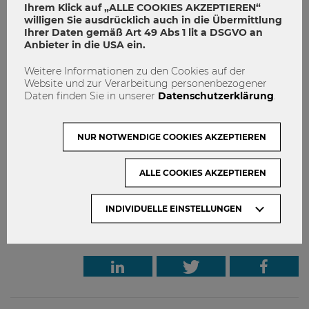
Ihrem Klick auf „ALLE COOKIES AKZEPTIEREN“
willigen Sie ausdrücklich auch in die Übermittlung
Du willst mitdiskutieren?
Ihrer Daten gemäß Art 49 Abs 1 lit a DSGVO an
Anbieter in die USA ein.
In den regelmäßig stattfindenden „WU matters. WU talks.“-
Podiumsgesprächen, Diskussionsveranstaltungen und
Weitere Informationen zu den Cookies auf der
Vorträgen bringen Wissenschaftler*innen und Expert*innen
Website und zur Verarbeitung personenbezogener
Daten finden Sie in unserer
Datenschutzerklärung
.
aus der unternehmerischen und institutionellen Praxis ihre
Expertise ein und diskutieren gemeinsam mit der
interessierten Öffentlichkeit aktuelle Themen.
Melde dich
NUR NOTWENDIGE COOKIES AKZEPTIEREN
hier für den Newsletter an
, um keine aktuellen Themen
mehr zu verpassen!
ALLE COOKIES AKZEPTIEREN
INDIVIDUELLE EINSTELLUNGEN