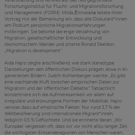
Veranstaltung und verwies auf das neu gegründete
Forschungsinstitut für Flucht- und Migrationsforschung
und Management (FORM). Milda Žilinskaitė leitete ihren
Vortrag mit der Bemerkung ein, dass alle Diskutant*innen
am Podium persönliche Migrationserfahrungen
mitbringen. Sie betonte die enge Verzahnung von
Migration, gesellschaftlicher Entwicklung und
ökonomischem Wandel und zitierte Ronald Skeldon:
„Migration is development“.
Aida Hajro zeigte anschließend, wie stark stereotype
Darstellungen den öffentlichen Diskurs prägen, etwa in KI-
generierten Bildern. Judith Kohlenberger warnte: „Es gibt
eine wachsende Kluft zwischen empirischen Daten zur
Migration und der öffentlichen Debatte.“ Tatsächlich
konzentriere sich die Aufmerksamkeit vor allem auf
irreguläre und erzwungene Formen der Mobilität. Hajro
verwies dazu auf empirische Fakten: Nur rund 3,7 % der
Weltbevölkerung sind internationale Migrant*innen,
lediglich 0,5 % Geflüchtete. Und sie erinnerte daran: „Wir
Europäer vergessen oft, dass wir vor nicht allzu langer Zeit
die wichtigsten Entsenderegionen von Menschen waren,