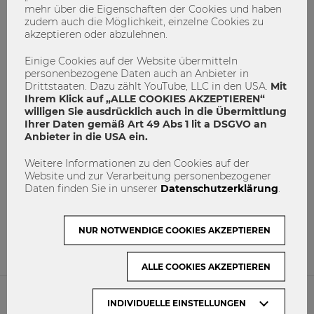
mehr über die Eigenschaften der Cookies und haben
zudem auch die Möglichkeit, einzelne Cookies zu
akzeptieren oder abzulehnen.
Einige Cookies auf der Website übermitteln
personenbezogene Daten auch an Anbieter in
Drittstaaten. Dazu zählt YouTube, LLC in den USA.
Mit
Ihrem Klick auf „ALLE COOKIES AKZEPTIEREN“
willigen Sie ausdrücklich auch in die Übermittlung
Ihrer Daten gemäß Art 49 Abs 1 lit a DSGVO an
Anbieter in die USA ein.
Master "Digital Economy" in a nutshell
Weitere Informationen zu den Cookies auf der
Website und zur Verarbeitung personenbezogener
Digital Economy
masterprogramm
Daten finden Sie in unserer
Datenschutzerklärung
.
Masters Program
Study@WU
1
0
NUR NOTWENDIGE COOKIES AKZEPTIEREN
ALLE COOKIES AKZEPTIEREN
INDIVIDUELLE EINSTELLUNGEN