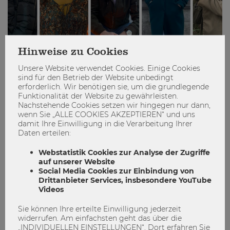
Hinweise zu Cookies
Unsere Website verwendet Cookies. Einige Cookies
sind für den Betrieb der Website unbedingt
Vorhang auf für: CEMS@WU Vienna
erforderlich. Wir benötigen sie, um die grundlegende
Funktionalität der Website zu gewährleisten.
Nachstehende Cookies setzen wir hingegen nur dann,
CEMS
global perspectives
Masters Program
wenn Sie „ALLE COOKIES AKZEPTIEREN“ und uns
damit Ihre Einwilligung in die Verarbeitung Ihrer
2
0
Daten erteilen:
Webstatistik Cookies zur Analyse der Zugriffe
auf unserer Website
STUDIEREN
Social Media Cookies zur Einbindung von
Drittanbieter Services, insbesondere YouTube
Videos
Sie können Ihre erteilte Einwilligung jederzeit
widerrufen. Am einfachsten geht das über die
„INDIVIDUELLEN EINSTELLUNGEN“. Dort erfahren Sie