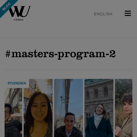
ENGLISH
#masters-program-2
STUDIEREN