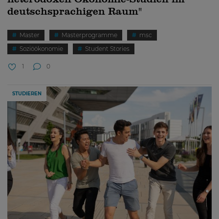
deutschsprachigen Raum"
Master
Masterprogramme
msc
Soziöökonomie
Student Stories
1
0
STUDIEREN