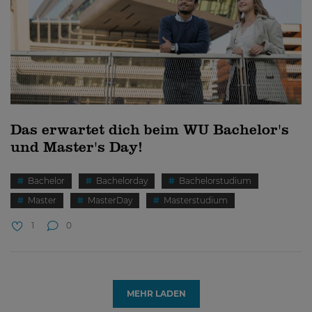
Das erwartet dich beim WU Bachelor's
und Master's Day!
Bachelor
Bachelorday
Bachelorstudium
Master
MasterDay
Masterstudium
1
0
MEHR LADEN