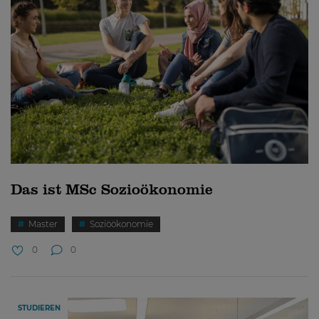
Das ist MSc Sozioökonomie
Master
Soziöökonomie
0
0
STUDIEREN