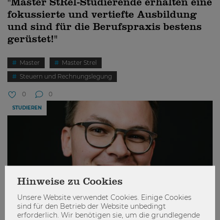
"Master StRel-Studierende erhalten eine
fokussierte und vertiefte Ausbildung
und sind für die Berufspraxis bestens
gerüstet!"
Master
Master Strel
Steuern und Rechnungslegung
0
0
STUDIEREN
Hinweise zu Cookies
Unsere Website verwendet Cookies. Einige Cookies
sind für den Betrieb der Website unbedingt
erforderlich. Wir benötigen sie, um die grundlegende