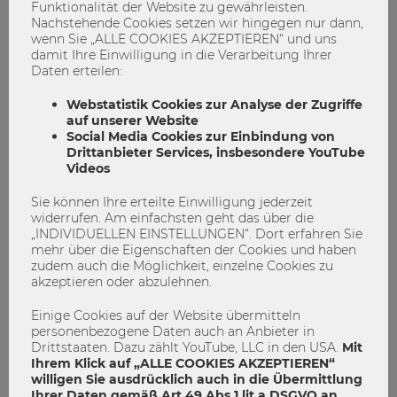
Funktionalität der Website zu gewährleisten.
Nachstehende Cookies setzen wir hingegen nur dann,
wenn Sie „ALLE COOKIES AKZEPTIEREN“ und uns
damit Ihre Einwilligung in die Verarbeitung Ihrer
Daten erteilen:
"Die systematische Herangehensweise,
Webstatistik Cookies zur Analyse der Zugriffe
die im Studium vermittelt wird, ist ein
auf unserer Website
Social Media Cookies zur Einbindung von
Grundstein für die Lösung diverser
Drittanbieter Services, insbesondere YouTube
Rechtsfragen in meinem Berufsalltag"
Videos
Sie können Ihre erteilte Einwilligung jederzeit
Bachelor
BaWISO
Master
Master Strel
widerrufen. Am einfachsten geht das über die
„INDIVIDUELLEN EINSTELLUNGEN“. Dort erfahren Sie
0
0
mehr über die Eigenschaften der Cookies und haben
zudem auch die Möglichkeit, einzelne Cookies zu
akzeptieren oder abzulehnen.
STUDIEREN
Einige Cookies auf der Website übermitteln
personenbezogene Daten auch an Anbieter in
Drittstaaten. Dazu zählt YouTube, LLC in den USA.
Mit
Ihrem Klick auf „ALLE COOKIES AKZEPTIEREN“
willigen Sie ausdrücklich auch in die Übermittlung
Ihrer Daten gemäß Art 49 Abs 1 lit a DSGVO an