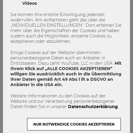
Videos
Sie können Ihre erteilte Einwilligung jederzeit
widerrufen. Am einfachsten geht das über die
„INDIVIDUELLEN EINSTELLUNGEN“. Dort erfahren Sie
mehr über die Eigenschaften der Cookies und haben
zudem auch die Möglichkeit, einzelne Cookies zu
akzeptieren oder abzulehnen.
Einige Cookies auf der Website übermitteln
personenbezogene Daten auch an Anbieter in
Drittstaaten. Dazu zählt YouTube, LLC in den USA.
Mit
Ihrem Klick auf „ALLE COOKIES AKZEPTIEREN“
willigen Sie ausdrücklich auch in die Übermittlung
Ihrer Daten gemäß Art 49 Abs 1 lit a DSGVO an
Anbieter in die USA ein.
Bachelor abgeschlossen: Und jetzt?
Weitere Informationen zu den Cookies auf der
Website und zur Verarbeitung personenbezogener
Daten finden Sie in unserer
Datenschutzerklärung
.
Finanzwirtschaft und Rechnungswesen
Life Long Learning
Management
masterprogramm
Mastersday
Soziöökonomie
NUR NOTWENDIGE COOKIES AKZEPTIEREN
Steuern und Rechnungslegung
Wirtschaftspädagogik