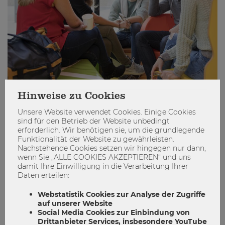
Hinweise zu Cookies
Das ist MSc Finanzwirtschaft und
Unsere Website verwendet Cookies. Einige Cookies
Rechnungswesen
sind für den Betrieb der Website unbedingt
erforderlich. Wir benötigen sie, um die grundlegende
Funktionalität der Website zu gewährleisten.
Finanzwirtschaft und Rechnungswesen
Nachstehende Cookies setzen wir hingegen nur dann,
masterprogramm
msc
wenn Sie „ALLE COOKIES AKZEPTIEREN“ und uns
damit Ihre Einwilligung in die Verarbeitung Ihrer
0
0
Daten erteilen:
Webstatistik Cookies zur Analyse der Zugriffe
auf unserer Website
Social Media Cookies zur Einbindung von
STUDIEREN
Drittanbieter Services, insbesondere YouTube