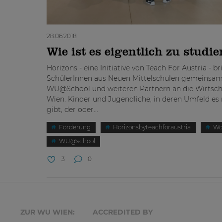
28.06.2018
Wie ist es eigentlich zu studi
Horizons - eine Initiative von Teach For Austria - br
SchülerInnen aus Neuen Mittelschulen gemeinsa
WU@School und weiteren Partnern an die Wirtscha
Wien. Kinder und Jugendliche, in deren Umfeld e
gibt, der oder...
Förderung
Horizonsbyteachforaustria
Wo
WU@school
3
0
ZUR WU WIEN:
ACCREDITED BY