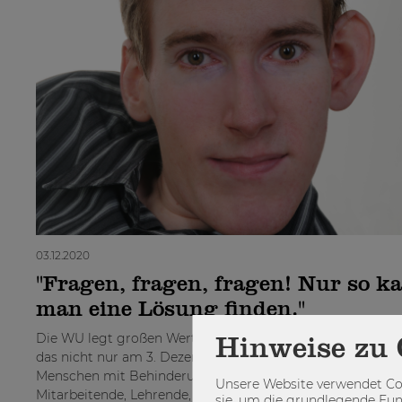
03.12.2020
"Fragen, fragen, fragen! Nur so k
man eine Lösung finden."
Die WU legt großen Wert auf Inklusion und Barrierefreihei
Hinweise zu 
das nicht nur am 3. Dezember (dem Internationalen Tag d
Menschen mit Behinderungen). Der Campus WU soll sowo
Unsere Website verwendet Coo
Mitarbeitende, Lehrende, aber vor allem auch...
sie, um die grundlegende Fun