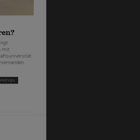
eren?
ingt
m mit
ftsuniversität
s niemanden
rkshops