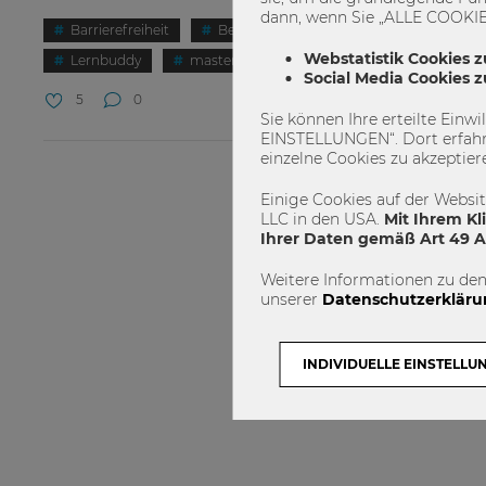
dann, wenn Sie „ALLE COOKIES
Barrierefreiheit
BeAble
Förderung
Inklusio
Webstatistik Cookies z
Lernbuddy
masterprogramm
Wirtschaftsrecht
Social Media Cookies 
5
0
Sie können Ihre erteilte Einw
EINSTELLUNGEN“. Dort erfahr
einzelne Cookies zu akzeptier
Einige Cookies auf der Websi
LLC in den USA.
Mit Ihrem Kl
Ihrer Daten gemäß Art 49 Ab
Weitere Informationen zu den
unserer
Datenschutzerkläru
INDIVIDUELLE EINSTELLU