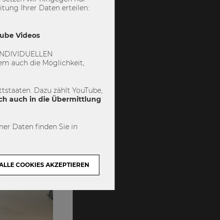
ichen, bietet
ung Ihrer Daten erteilen:
U4YOU
Tube Videos
 „INDIVIDUELLEN
m auch die Möglichkeit,
tstaaten. Dazu zählt YouTube,
ch auch in die Übermittlung
er Daten finden Sie in
ALLE COOKIES AKZEPTIEREN