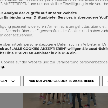
Abschluss an der Wirtschaftsuniversität zu ermögl
 AKZEPTIEREN“ und uns damit Ihre Einwilligung in die Verarbeit
n
die WU mit...
ur Analyse der Zugriffe auf unserer Website
Förderung
Stipendium
Studium
W
zur Einbindung von Drittanbieter Services, insbesondere You
0
0
illigung jederzeit widerrufen. Am einfachsten geht das über die
en Sie mehr über die Eigenschaften der Cookies und haben zude
en oder abzulehnen.
ENGAGIEREN
te übermitteln personenbezogene Daten auch an Anbieter in Drit
ick auf „ALLE COOKIES AKZEPTIEREN“ willigen Sie ausdrückli
s 1 lit a DSGVO an Anbieter in die USA ein.
 Cookies auf der Website und zur Verarbeitung personenbezogen
ng
.
NGEN
NUR NOTWENDIGE COOKIES AKZEPTIEREN