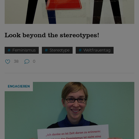
Look beyond the stereotypes!
Feminismus
Stereotype
Weltfrauentag
38
0
ENGAGIEREN