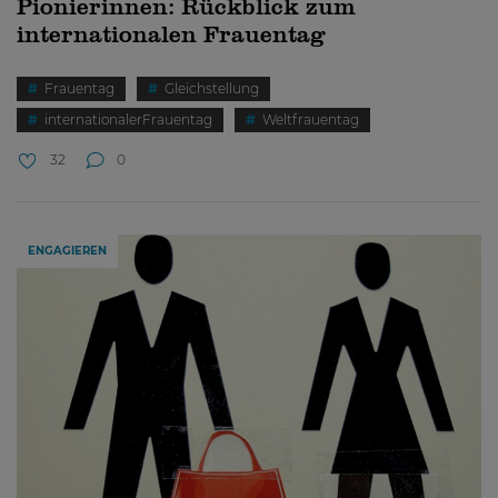
Pionierinnen: Rückblick zum
internationalen Frauentag
Frauentag
Gleichstellung
internationalerFrauentag
Weltfrauentag
32
0
ENGAGIEREN