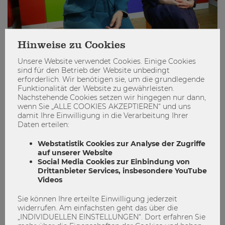
Hinweise zu Cookies
Internationaler Frauentag: Was die WU
Unsere Website verwendet Cookies. Einige Cookies
zur Gleichstellung beiträgt
sind für den Betrieb der Website unbedingt
erforderlich. Wir benötigen sie, um die grundlegende
Funktionalität der Website zu gewährleisten.
Frauentag
Gleichstellung
Nachstehende Cookies setzen wir hingegen nur dann,
wenn Sie „ALLE COOKIES AKZEPTIEREN“ und uns
internationalerFrauentag
Weltfrauentag
damit Ihre Einwilligung in die Verarbeitung Ihrer
Daten erteilen:
13
0
Webstatistik Cookies zur Analyse der Zugriffe
auf unserer Website
Social Media Cookies zur Einbindung von
ENGAGIEREN
Drittanbieter Services, insbesondere YouTube
Videos
Sie können Ihre erteilte Einwilligung jederzeit
widerrufen. Am einfachsten geht das über die
„INDIVIDUELLEN EINSTELLUNGEN“. Dort erfahren Sie