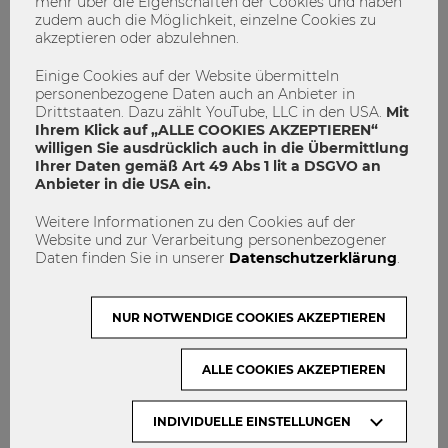
mehr über die Eigenschaften der Cookies und haben
zudem auch die Möglichkeit, einzelne Cookies zu
akzeptieren oder abzulehnen.
Einige Cookies auf der Website übermitteln
personenbezogene Daten auch an Anbieter in
Drittstaaten. Dazu zählt YouTube, LLC in den USA.
Mit
Ihrem Klick auf „ALLE COOKIES AKZEPTIEREN“
willigen Sie ausdrücklich auch in die Übermittlung
Ihrer Daten gemäß Art 49 Abs 1 lit a DSGVO an
Anbieter in die USA ein.
Zum Weltfrauentag am 8. März: Wer
Weitere Informationen zu den Cookies auf der
Website und zur Verarbeitung personenbezogener
sind die Frauen in der Startup Szene?
Daten finden Sie in unserer
Datenschutzerklärung
.
Gründerinnen
Weltfrauentag
NUR NOTWENDIGE COOKIES AKZEPTIEREN
WU Gründungszentrum
0
0
ALLE COOKIES AKZEPTIEREN
INDIVIDUELLE EINSTELLUNGEN
ENGAGIEREN