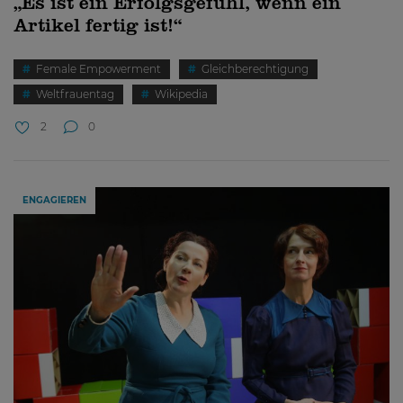
„Es ist ein Erfolgsgefühl, wenn ein
Artikel fertig ist!“
Female Empowerment
Gleichberechtigung
Weltfrauentag
Wikipedia
2
0
ENGAGIEREN