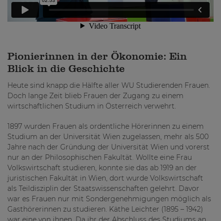
Pionierinnen in der Ökonomie: Ein
Blick in die Geschichte
Heute sind knapp die Hälfte aller WU Studierenden Frauen.
Doch lange Zeit blieb Frauen der Zugang zu einem
wirtschaftlichen Studium in Österreich verwehrt.
1897 wurden Frauen als ordentliche Hörerinnen zu einem
Studium an der Universität Wien zugelassen, mehr als 500
Jahre nach der Gründung der Universität Wien und vorerst
nur an der Philosophischen Fakultät. Wollte eine Frau
Volkswirtschaft studieren, konnte sie das ab 1919 an der
juristischen Fakultät in Wien, dort wurde Volkswirtschaft
als Teildisziplin der Staatswissenschaften gelehrt. Davor
war es Frauen nur mit Sondergenehmigungen möglich als
Gasthörerinnen zu studieren. Käthe Leichter (1895 – 1942)
war eine von ihnen. Da ihr der Abschluss des Studiums an