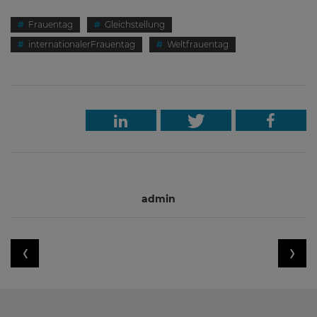
Frauentag
Gleichstellung
internationalerFrauentag
Weltfrauentag
admin