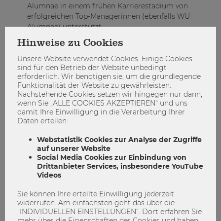
Alumnae in einem frühen Karrierestadium von
erfolgreichen Top-Managerinnen (ebenfalls WU
Alumnae) unterstützt.
Karriereprogramm
für WU Wissenschaftlerinnen:
Hinweise zu Cookies
Mit diesem Programm unterstützt die WU seit 15
Unsere Website verwendet Cookies. Einige Cookies
Jahren Wissenschaftlerinnen bei der Planung und
sind für den Betrieb der Website unbedingt
Gestaltung ihres ganz persönlichen Karriereweges.
erforderlich. Wir benötigen sie, um die grundlegende
Funktionalität der Website zu gewährleisten.
Dr.-Maria-Schaumayer-Habilitationsstipendium:
Nachstehende Cookies setzen wir hingegen nur dann,
Ziel des
Stipendiums
ist es, Habilitandinnen die
wenn Sie „ALLE COOKIES AKZEPTIEREN“ und uns
kontinuierliche Arbeit an ihrem Habilitationsprojekt
damit Ihre Einwilligung in die Verarbeitung Ihrer
zu ermöglichen, indem sie von allgemeinen Lehr- und
Daten erteilen:
Verwaltungsaufgaben entlastet werden – es wird seit
1999 vergeben.
Webstatistik Cookies zur Analyse der Zugriffe
auf unserer Website
Female Scholar Program
:
Ziel des Programms ist,
Social Media Cookies zur Einbindung von
Nachwuchswissenschaftlerinnen der WU Wien mit
Drittanbieter Services, insbesondere YouTube
internationalen Top Forscherinnen zu vernetzen,
Videos
akademische Rollenmodelle sichtbar zu machen und
Wege für die eigene akademische Karriereplanung
Sie können Ihre erteilte Einwilligung jederzeit
widerrufen. Am einfachsten geht das über die
aufzuzeigen.
„INDIVIDUELLEN EINSTELLUNGEN“. Dort erfahren Sie
mehr über die Eigenschaften der Cookies und haben