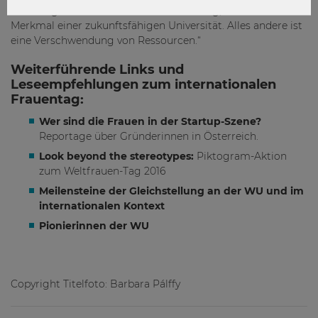
unserer gesellschaftlichen Verantwortung, aber auch
Merkmal einer zukunftsfähigen Universität. Alles andere ist
eine Verschwendung von Ressourcen.“
Weiterführende Links und
Leseempfehlungen zum internationalen
Frauentag:
Wer sind die Frauen in der Startup-Szene?
Reportage über Gründerinnen in Österreich.
Look beyond the stereotypes:
Piktogram-Aktion
zum Weltfrauen-Tag 2016
Meilensteine der Gleichstellung an der WU und im
internationalen Kontext
Pionierinnen der WU
Copyright Titelfoto: Barbara Pálffy