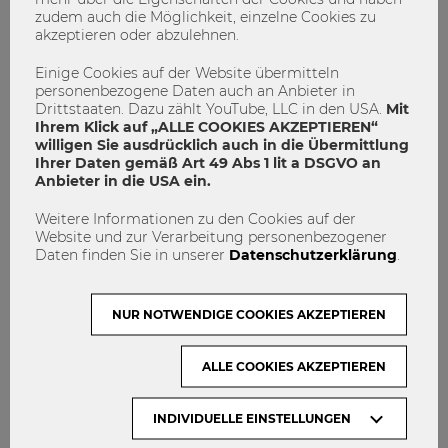
* Auszug ausgewählter Maßnahmen
zudem auch die Möglichkeit, einzelne Cookies zu
akzeptieren oder abzulehnen.
Im
Gleichstellungsbericht
werden jedes Jahr die
Geschlechterquoten an der WU (wissenschaftliches,
Einige Cookies auf der Website übermitteln
allgemeines Personal, Studierende) erfasst.
personenbezogene Daten auch an Anbieter in
Drittstaaten. Dazu zählt YouTube, LLC in den USA.
Mit
Ihrem Klick auf „ALLE COOKIES AKZEPTIEREN“
Um die Chancengleichheit von Menschen ohne geradlinige
willigen Sie ausdrücklich auch in die Übermittlung
„Normbiografien“ weiter zu verbessern, wurde an der WU
Ihrer Daten gemäß Art 49 Abs 1 lit a DSGVO an
ein multidimensionales Leistungsbewertungskonzept
Anbieter in die USA ein.
eingeführt. So werden zunächst in Berufungsverfahren
nicht nur Leistungen in der Forschung, sondern auch in
Weitere Informationen zu den Cookies auf der
Lehre und Aufgaben im Wissenstransfer und in der
Website und zur Verarbeitung personenbezogener
Universitätsentwicklung als leistungsrelevant evaluiert.
Daten finden Sie in unserer
Datenschutzerklärung
.
Darüber hinaus werden sie im Kontext biografischer
Faktoren bewertet, wie etwa Teilzeitberufstätigkeit oder
NUR NOTWENDIGE COOKIES AKZEPTIEREN
Karriereunterbrechungen. Frauen, die häufiger
Unterbrechungen in ihren Berufsverläufen aufweisen, sollen
daher verstärkt von diesem Modell profitieren.
ALLE COOKIES AKZEPTIEREN
Michael Lang, Vizerektor für Forschung und Personal:
INDIVIDUELLE EINSTELLUNGEN
„Chancengleichheit von gut ausgebildeten Männern und
Frauen ist uns besonders wichtig. Chancengleichheit ist Teil