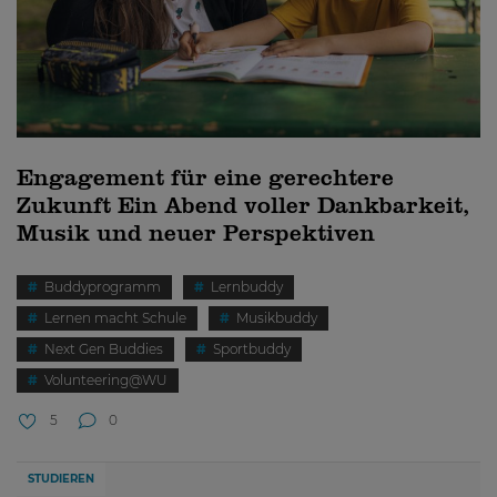
Engagement für eine gerechtere
Zukunft Ein Abend voller Dankbarkeit,
Musik und neuer Perspektiven
Buddyprogramm
Lernbuddy
Lernen macht Schule
Musikbuddy
Next Gen Buddies
Sportbuddy
Volunteering@WU
5
0
STUDIEREN