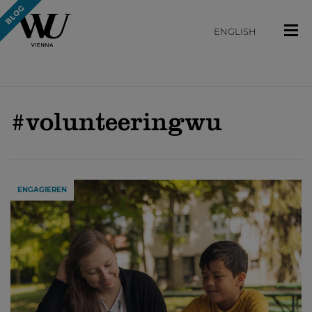
ENGLISH
#volunteeringwu
ENGAGIEREN