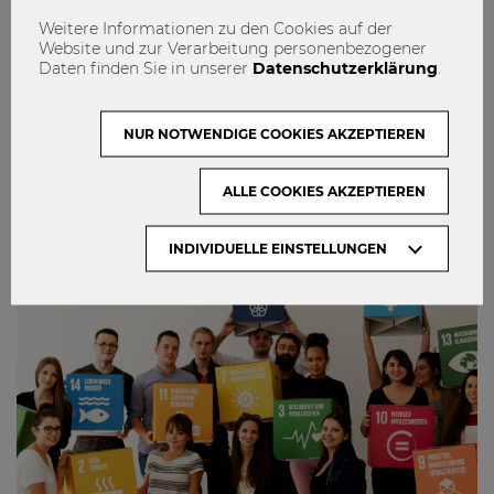
Weitere Informationen zu den Cookies auf der
Website und zur Verarbeitung personenbezogener
„Wann kommst Du wieder zum Lernen
Daten finden Sie in unserer
Datenschutzerklärung
.
zu uns?“
NUR NOTWENDIGE COOKIES AKZEPTIEREN
Digitalisierung
Fernbuddy
Lernbuddy
LernenmachtSchule
Musikbuddy
ALLE COOKIES AKZEPTIEREN
Volunteering@WU
1
0
INDIVIDUELLE EINSTELLUNGEN
STUDIEREN