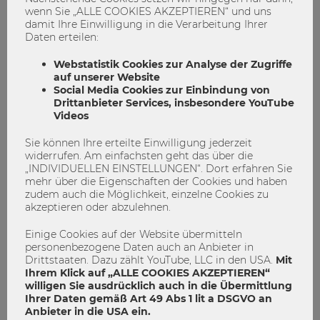
wenn Sie „ALLE COOKIES AKZEPTIEREN“ und uns
Diversität
Integration
MOREProgramm
damit Ihre Einwilligung in die Verarbeitung Ihrer
Daten erteilen:
Sprachkurse
Volunteering@WU
Webstatistik Cookies zur Analyse der Zugriffe
0
0
auf unserer Website
Social Media Cookies zur Einbindung von
Drittanbieter Services, insbesondere YouTube
Videos
STUDIEREN
Sie können Ihre erteilte Einwilligung jederzeit
widerrufen. Am einfachsten geht das über die
„INDIVIDUELLEN EINSTELLUNGEN“. Dort erfahren Sie
mehr über die Eigenschaften der Cookies und haben
zudem auch die Möglichkeit, einzelne Cookies zu
akzeptieren oder abzulehnen.
Einige Cookies auf der Website übermitteln
personenbezogene Daten auch an Anbieter in
Drittstaaten. Dazu zählt YouTube, LLC in den USA.
Mit
Ihrem Klick auf „ALLE COOKIES AKZEPTIEREN“
willigen Sie ausdrücklich auch in die Übermittlung
Ihrer Daten gemäß Art 49 Abs 1 lit a DSGVO an
Anbieter in die USA ein.