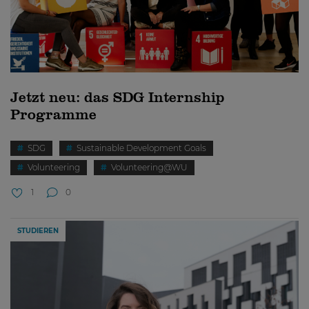
Jetzt neu: das SDG Internship
Programme
SDG
Sustainable Development Goals
Volunteering
Volunteering@WU
1
0
STUDIEREN