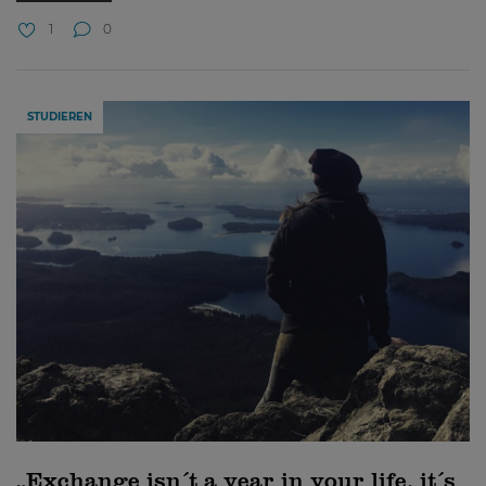
1
0
STUDIEREN
„Exchange isn´t a year in your life, it´s