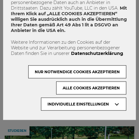
personenbezogene Daten auch an Anbieter in
Drittstaaten. Dazu zählt YouTube, LLC in den USA.
Mit
Ihrem Klick auf „ALLE COOKIES AKZEPTIEREN“
willigen Sie ausdrücklich auch in die Übermittlung
Ihrer Daten gemäß Art 49 Abs 1 lit a DSGVO an
Anbieter in die USA ein.
Weitere Informationen zu den Cookies auf der
"Die Gebäude werden geradezu vor
Website und zur Verarbeitung personenbezogener
Daten finden Sie in unserer
Datenschutzerklärung
.
Ideen und Potenzial sprühen, wenn wir
alle wieder zusammenkommen!"
NUR NOTWENDIGE COOKIES AKZEPTIEREN
Globale Perspektiven
International
International Summer University
ALLE COOKIES AKZEPTIEREN
Internationale Sommeruniversität
Interview
INDIVIDUELLE EINSTELLUNGEN
1
0
STUDIEREN