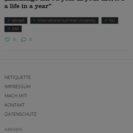
a life in a year”
abroad
International Summer University
ISU
ZAS
0
0
NETIQUETTE
IMPRESSUM
MACH MIT!
KONTAKT
DATENSCHUTZ
ARCHIV: