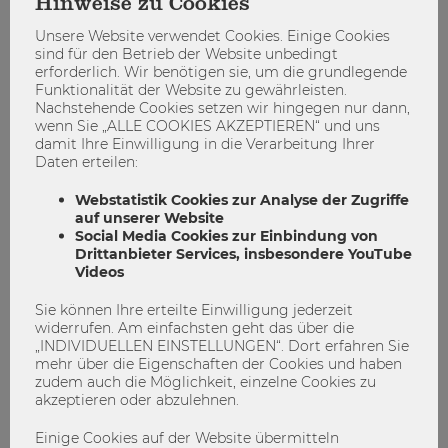
Hinweise zu Cookies
akademische und soziale Erfahrungen
Unsere Website verwendet Cookies. Einige Cookies
verschmelzen
sind für den Betrieb der Website unbedingt
erforderlich. Wir benötigen sie, um die grundlegende
Funktionalität der Website zu gewährleisten.
International Short Programs
Nachstehende Cookies setzen wir hingegen nur dann,
International Summer University
ISU WU
wenn Sie „ALLE COOKIES AKZEPTIEREN“ und uns
damit Ihre Einwilligung in die Verarbeitung Ihrer
WU International Office
Daten erteilen:
0
0
Webstatistik Cookies zur Analyse der Zugriffe
auf unserer Website
Social Media Cookies zur Einbindung von
Drittanbieter Services, insbesondere YouTube
STUDIEREN
Videos
Sie können Ihre erteilte Einwilligung jederzeit
widerrufen. Am einfachsten geht das über die
„INDIVIDUELLEN EINSTELLUNGEN“. Dort erfahren Sie
mehr über die Eigenschaften der Cookies und haben
zudem auch die Möglichkeit, einzelne Cookies zu
akzeptieren oder abzulehnen.
Einige Cookies auf der Website übermitteln