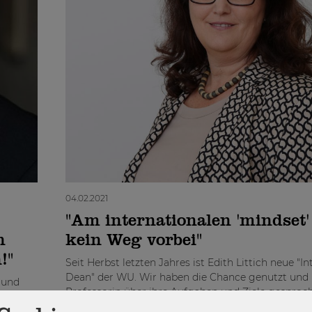
04.02.2021
"Am internationalen 'mindset'
n
kein Weg vorbei"
!"
Seit Herbst letzten Jahres ist Edith Littich neue "In
Dean" der WU. Wir haben die Chance genutzt und
 und
Professorin über ihre Aufgaben und Ziele gesproch
rategic
uns außerdem über ihre Erfahrungen...