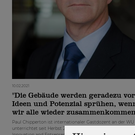
10.02.2021
"Die Gebäude werden geradezu vor
Ideen und Potenzial sprühen, wen
wir alle wieder zusammenkommen
Paul Chipperton ist internationaler Gastdozent an der WU
unterrichtet seit Herbst 2018 eine Lehrveranstaltung zu St
Innovation and Entrepreneurship. Für die Internationale