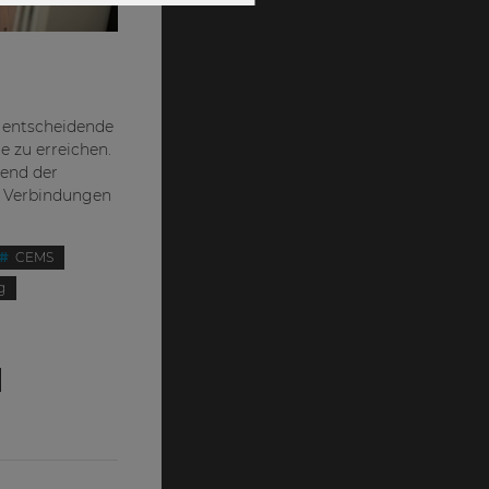
e entscheidende
e zu erreichen.
rend der
se Verbindungen
CEMS
g