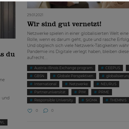
29.01.2021
Wir sind gut vernetzt!
Netzwerke spielen in einer globalisierten Welt ein
Rolle, wenn es darum geht, gute und rasche Erfolg
Und obgleich sich viele Netzwerk-Tätigkeiten wäh
Pandemie ins Digitale verlegt haben, bleiben die
s du
aufrecht....
Austria-Illinois Exchange program
CEEPUS
GBSN
Globale Perspektiven
globalisierun
ine
International
Netzwerke
NEURUS
Partneruniversität
PIM
PRME
g und
Responsible University
SIGMA
THEMNIS
0
0
WL