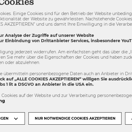
Cookies
Globale Perspektiven
International
Intern
kies. Einige Cookies sind für den Betrieb der Website unbedingt
ktionalität der Website zu gewährleisten. Nachstehende Cookies
3
0
 AKZEPTIEREN“ und uns damit Ihre Einwilligung in die Verarbeit
ur Analyse der Zugriffe auf unserer Website
zur Einbindung von Drittanbieter Services, insbesondere You
ENGAGIEREN
illigung jederzeit widerrufen. Am einfachsten geht das über die
en Sie mehr über die Eigenschaften der Cookies und haben zude
en oder abzulehnen.
te übermitteln personenbezogene Daten auch an Anbieter in Drit
ick auf „ALLE COOKIES AKZEPTIEREN“ willigen Sie ausdrückli
s 1 lit a DSGVO an Anbieter in die USA ein.
 Cookies auf der Website und zur Verarbeitung personenbezogen
ng
.
NGEN
NUR NOTWENDIGE COOKIES AKZEPTIEREN