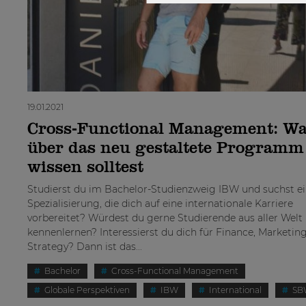
19.01.2021
Cross-Functional Management: Wa
über das neu gestaltete Programm
wissen solltest
Studierst du im Bachelor-Studienzweig IBW und suchst e
Spezialisierung, die dich auf eine internationale Karriere
vorbereitet? Würdest du gerne Studierende aus aller Welt
kennenlernen? Interessierst du dich für Finance, Marketin
Strategy? Dann ist das...
Bachelor
Cross-Functional Management
Globale Perspektiven
IBW
International
SB