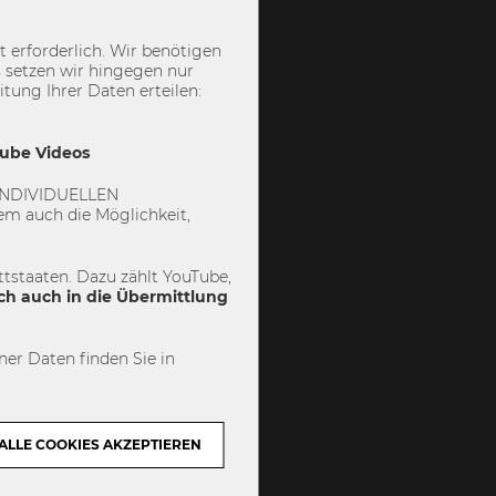
ational Dean
 erforderlich. Wir benötigen
 setzen wir hingegen nur
ung Ihrer Daten erteilen:
Tube Videos
 „INDIVIDUELLEN
m auch die Möglichkeit,
tstaaten. Dazu zählt YouTube,
ch auch in die Übermittlung
er Daten finden Sie in
ALLE COOKIES AKZEPTIEREN