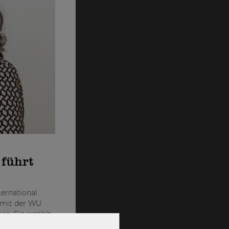
 führt
ternational
 mit der WU
en. Sie erzählt