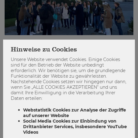
Central Europe Connect: Ein
Hinweise zu Cookies
Programm, das Wien, Bratislava und
Unsere Website verwendet Cookies. Einige Cookies
Warschau verbindet
sind für den Betrieb der Website unbedingt
erforderlich. Wir benötigen sie, um die grundlegende
Funktionalität der Website zu gewährleisten.
CEC
CEE
Central Europe Connect
Nachstehende Cookies setzen wir hingegen nur dann,
Netzwerke
WU International Office
wenn Sie „ALLE COOKIES AKZEPTIEREN“ und uns
damit Ihre Einwilligung in die Verarbeitung Ihrer
2
0
Daten erteilen:
Webstatistik Cookies zur Analyse der Zugriffe
ENGAGIEREN
auf unserer Website
Social Media Cookies zur Einbindung von
Drittanbieter Services, insbesondere YouTube
Videos