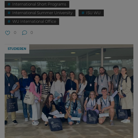
International Short Programs
International Summer University
ISU WU
WU International Office
0
0
STUDIEREN