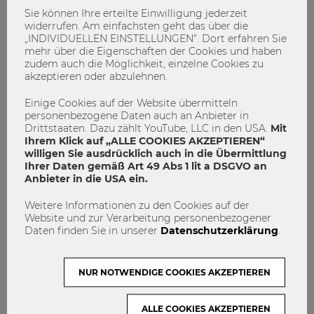
Sie können Ihre erteilte Einwilligung jederzeit
widerrufen. Am einfachsten geht das über die
„INDIVIDUELLEN EINSTELLUNGEN“. Dort erfahren Sie
mehr über die Eigenschaften der Cookies und haben
zudem auch die Möglichkeit, einzelne Cookies zu
akzeptieren oder abzulehnen.
Einige Cookies auf der Website übermitteln
personenbezogene Daten auch an Anbieter in
Drittstaaten. Dazu zählt YouTube, LLC in den USA.
Mit
Ihrem Klick auf „ALLE COOKIES AKZEPTIEREN“
willigen Sie ausdrücklich auch in die Übermittlung
Ihrer Daten gemäß Art 49 Abs 1 lit a DSGVO an
Anbieter in die USA ein.
Wie machst du das Beste aus deinem
Auslandssemester oder
Weitere Informationen zu den Cookies auf der
Auslandspraktikum?
Website und zur Verarbeitung personenbezogener
Daten finden Sie in unserer
Datenschutzerklärung
.
Auslandspraktikum
Auslandssemester
Workshop
WU International Office
WU Student Counselling
NUR NOTWENDIGE COOKIES AKZEPTIEREN
1
0
ALLE COOKIES AKZEPTIEREN