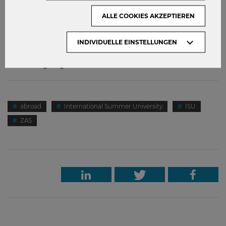
Mehr Infos?
Nutze das Angebot an
ALLE COOKIES AKZEPTIEREN
Kleingruppenberatungen, in denen man sich vor, während
und nach dem Auslandssemester über Verschiedenes rund
INDIVIDUELLE EINSTELLUNGEN
um das Auslandssemester informieren kann.
Alle Infos
hier
. Mehr Informationen zum Austauschsemester gibt es
unter
Outgoing
Austauschstudierende
.
abroad
International Summer University
ISU
ZAS