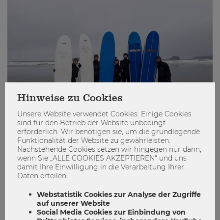
Hinweise zu Cookies
Unsere Website verwendet Cookies. Einige Cookies
sind für den Betrieb der Website unbedingt
erforderlich. Wir benötigen sie, um die grundlegende
Funktionalität der Website zu gewährleisten.
Nachstehende Cookies setzen wir hingegen nur dann,
Im Großen und Ganzen kann ich sagen, dass mein
wenn Sie „ALLE COOKIES AKZEPTIEREN“ und uns
Auslandssemester
die beste Erfahrung war, die ich bisher
damit Ihre Einwilligung in die Verarbeitung Ihrer
gemacht habe. Ich werde immer mit einem Lächeln an die
Daten erteilen:
Zeit zurückdenken. Ich bin ein offenerer, mutigerer Mensch
Webstatistik Cookies zur Analyse der Zugriffe
geworden, der über sich hinausgewachsen ist. Ich habe
auf unserer Website
Freunde gefunden und mit ihnen Erinnerungen für die
Social Media Cookies zur Einbindung von
Ewigkeit (und meine Enkelkinder) geschaffen. Ich kann