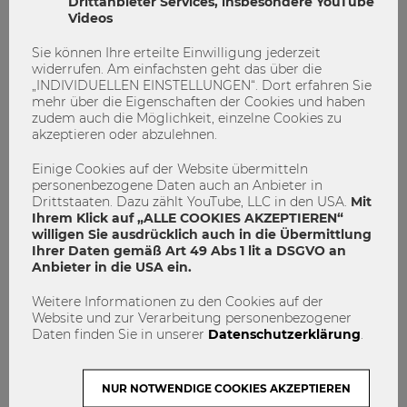
Drittanbieter Services, insbesondere YouTube
daher ein Auslandssemester in Kanada (und überall anders
Videos
auf der Welt) jedem nur ans Herz legen und ermutigen
diese Erfahrung auch zu machen. Es ist wahrlich nicht
Sie können Ihre erteilte Einwilligung jederzeit
einfach, ein Erlebnis eines Auslandssemesters überhaupt in
widerrufen. Am einfachsten geht das über die
„INDIVIDUELLEN EINSTELLUNGEN“. Dort erfahren Sie
Worte zu fassen, doch die Erinnerungen und Erfahrungen
mehr über die Eigenschaften der Cookies und haben
bleiben für immer!
zudem auch die Möglichkeit, einzelne Cookies zu
akzeptieren oder abzulehnen.
Lust auf ein Auslandssemester? Dann
Einige Cookies auf der Website übermitteln
personenbezogene Daten auch an Anbieter in
bewirb dich jetzt für das
Drittstaaten. Dazu zählt YouTube, LLC in den USA.
Mit
Sommersemester 2019!
Ihrem Klick auf „ALLE COOKIES AKZEPTIEREN“
willigen Sie ausdrücklich auch in die Übermittlung
Wann?
Bewerbungszeitraum vom 07. Mai – 16. Mai 2018
Ihrer Daten gemäß Art 49 Abs 1 lit a DSGVO an
Anbieter in die USA ein.
Wer kann sich bewerben? Bachelorstudierende
, die im
Sommersemester 2019 ein Auslandssemester an einer
Weitere Informationen zu den Cookies auf der
unserer Partneruniversitäten in
Europa
absolvieren
Website und zur Verarbeitung personenbezogener
möchten, können sich bis zum 16. Mai 2018 (bis 12 Uhr
Daten finden Sie in unserer
Datenschutzerklärung
.
Mittag) bewerben.
Masterstudierende
können sich im
selben Zeitraum für Universitäten
in Europa und in
NUR NOTWENDIGE COOKIES AKZEPTIEREN
Übersee
bewerben.