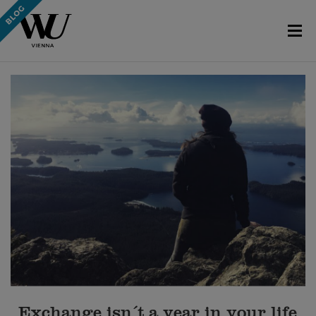
„Exchange isn´t a year in your life,