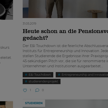
31.05.2019
Heute schon an die Pensionsv
gedacht?
Der E&I Touchdown ist die feierliche Abschlussver
iskurs
Instituts für Entrepreneurship und Innovation. Je
stellen Studierende die Ergebnisse ihrer Praxispro
leitet.
45-sekündigen Pitch vor, die sie für renommierte i
o
Unternehmen und Institutionen ausgearbeitet...
E&I Touchdown
Entrepreneurship and Innovatio
studierendenprojekt
1
0
STUDIEREN