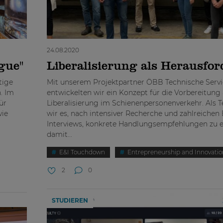
24.08.2020
gue"
Liberalisierung als Herausfo
tige
Mit unserem Projektpartner ÖBB Technische Ser
. Im
entwickelten wir ein Konzept für die Vorbereitung 
ür
Liberalisierung im Schienenpersonenverkehr. Als 
wie
wir es, nach intensiver Recherche und zahlreichen 
Interviews, konkrete Handlungsempfehlungen zu e
damit...
E&I Touchdown
Entrepreneurship and Innovatio
2
0
STUDIEREN