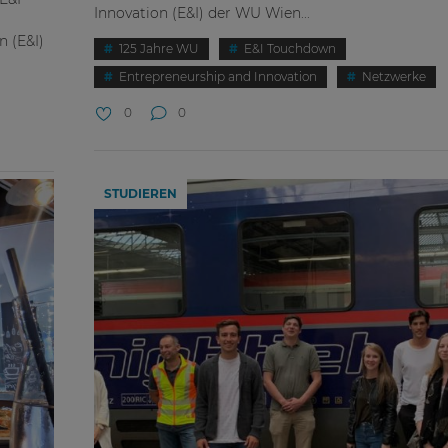
Innovation (E&I) der WU Wien...
n (E&I)
125 Jahre WU
E&I Touchdown
Entrepreneurship and Innovation
Netzwerke
0
0
STUDIEREN