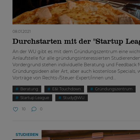
08.01.2021
Durchstarten mit der "Startup Lea
An der WU gibt es mit dem Gründungszentrum eine wich
Anlaufstelle für alle gründungsinteressierten Studierenden
Vordergrund stehen individuelle Beratung und Feedback f
Gründungsideen aller Art, aber auch kostenlose Specials, 
Vorträge von Rechts-/Steuer-Expert/innen und...
Beratung
E&I Touchdown
Gründungszentrum
Startup League
Study@WU
10
0
STUDIEREN