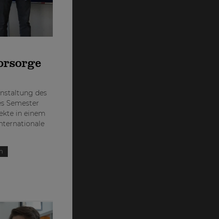
orsorge
anstaltung des
des Semester
jekte in einem
nternationale
n