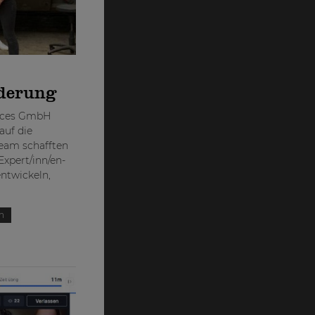
rderung
vices GmbH
auf die
Team schafften
Expert/inn/en-
ntwickeln,
n