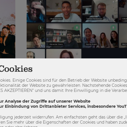
Cookies
kies. Einige Cookies sind für den Betrieb der Website unbedingt
ktionalität der Website zu gewährleisten. Nachstehende Cookies
23.06.2020
 AKZEPTIEREN“ und uns damit Ihre Einwilligung in die Verarbeit
E&I Touchdown 2020:
ur Analyse der Zugriffe auf unserer Website
ar
Unternehmerisches Denken a
zur Einbindung von Drittanbieter Services, insbesondere You
Antwort auf Krisen
illigung jederzeit widerrufen. Am einfachsten geht das über die
Der jährlich statttfindende E&I Touchdown ist nich
en Sie mehr über die Eigenschaften der Cookies und haben zude