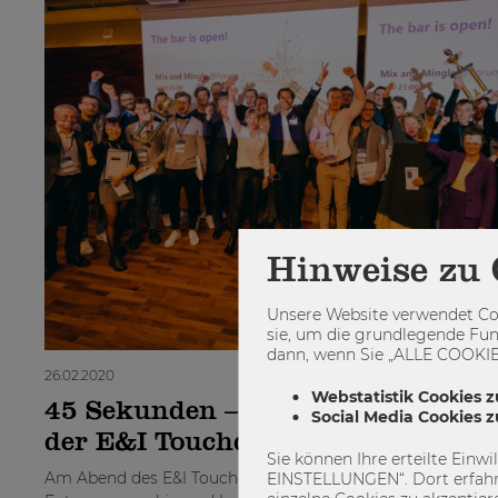
Hinweise zu 
Unsere Website verwendet Coo
sie, um die grundlegende Fun
dann, wenn Sie „ALLE COOKIES
26.02.2020
Webstatistik Cookies z
45 Sekunden – 2 Millionen? Das w
Social Media Cookies 
der E&I Touchdown 2020
Sie können Ihre erteilte Einw
Am Abend des E&I Touchdowns drehte sich alles um
EINSTELLUNGEN“. Dort erfahr