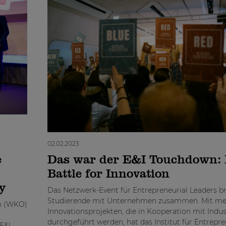
02.02.2023
e
Das war der E&I Touchdown: 
Battle for Innovation
y
Das Netzwerk-Event für Entrepreneurial Leaders b
Studierende mit Unternehmen zusammen. Mit meh
ch (WKO)
Innovationsprojekten, die in Kooperation mit Indu
durchgeführt werden, hat das Institut für Entrepr
E&I