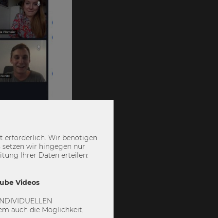
 erforderlich. Wir benötigen
 setzen wir hingegen nur
ung Ihrer Daten erteilen:
ls
Tube Videos
 „INDIVIDUELLEN
t nur eine
m auch die Möglichkeit,