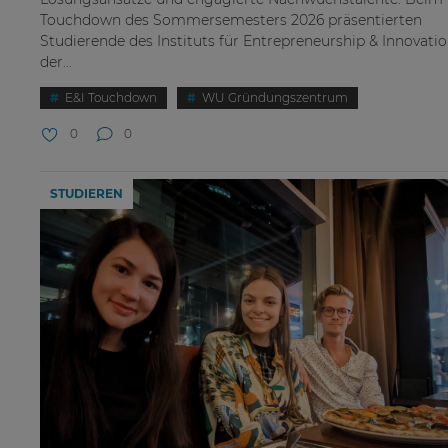
Touchdown des Sommersemesters 2026 präsentierten
Studierende des Instituts für Entrepreneurship & Innovatio
der...
E&I Touchdown
WU Gründungszentrum
0
0
STUDIEREN