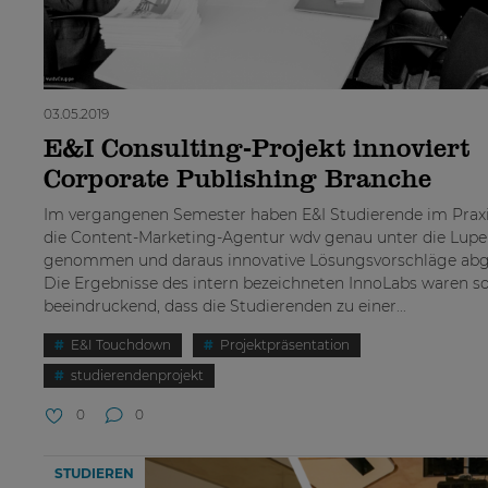
03.05.2019
E&I Consulting-Projekt innoviert
Corporate Publishing Branche
Im vergangenen Semester haben E&I Studierende im Prax
die Content-Marketing-Agentur wdv genau unter die Lupe
genommen und daraus innovative Lösungsvorschläge abge
Die Ergebnisse des intern bezeichneten InnoLabs waren s
beeindruckend, dass die Studierenden zu einer...
E&I Touchdown
Projektpräsentation
studierendenprojekt
0
0
STUDIEREN