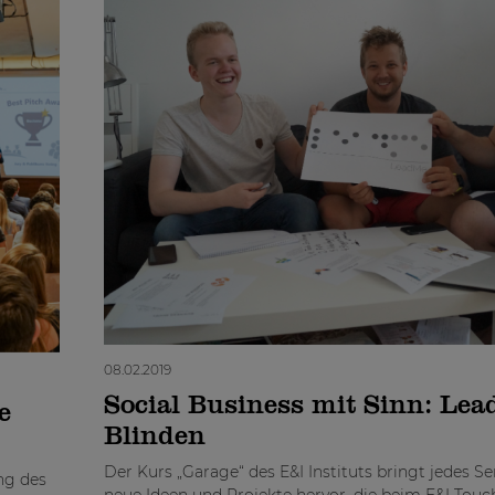
08.02.2019
Social Business mit Sinn: Lea
e
Blinden
Der Kurs „Garage“ des E&I Instituts bringt jedes Se
ng des
neue Ideen und Projekte hervor, die beim E&I Tou