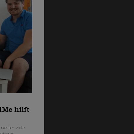
dMe hilft
mester viele
chdown