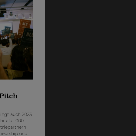
Pitch
ringt auch 2023
r als 1.000
striepartnern
eneurship und