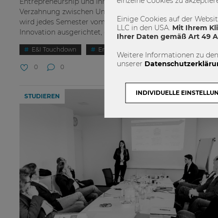
einzelne Cookies zu akzeptier
Entrepreneurship und Innovation, sowie um die erfolgreic
Verzahnung zwischen Universität und Praxis. Die Veransta
Einige Cookies auf der Websi
wird jedes Semester vom WU Institut für Entrepreneurshi
LLC in den USA.
Mit Ihrem Kl
Innovation ausgerichtet, das...
Ihrer Daten gemäß Art 49 Ab
E&I Touchdown
Entrepreneurship and Innovation
Weitere Informationen zu den
unserer
Datenschutzerkläru
0
0
INDIVIDUELLE EINSTELLU
STUDIEREN