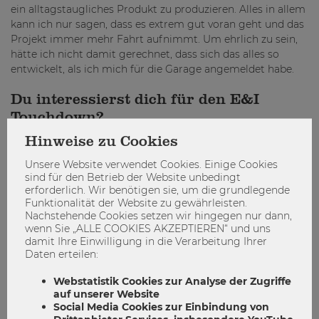
ein alltagstaugliches Produkt zu produzieren. Alles in allem
kann ich nur sagen, dass es extrem gut voran geht und das
Projekt immer mehr Fahrt aufnimmt. Um ehrlich zu sein,
hätte ich nicht damit gerechnet, dass sich das alles so
entwickelt, als ich mich für die Garage angemeldet habe.
Du interessierst dich für den E&I
Touchdown?
Hinweise zu Cookies
Wenn du dich für die Projekte der E&I Garage interessierst,
hast du die Möglichkeit, beim kommenden E&I Touchdown
Unsere Website verwendet Cookies. Einige Cookies
einen direkten Einblick zu erhalten. Am 19. Juni 2019 im
sind für den Betrieb der Website unbedingt
Julius-Raab-Saal der WKO, Wiedener Hauptstr. 63, 1040
erforderlich. Wir benötigen sie, um die grundlegende
Wien werden die Projekte des vergangenen Semesters
Funktionalität der Website zu gewährleisten.
Nachstehende Cookies setzen wir hingegen nur dann,
vorgestellt, Diskussionen geführt und Netzwerke
wenn Sie „ALLE COOKIES AKZEPTIEREN“ und uns
gesponnen.
Nähere Informationen findet ihr in Kürze
damit Ihre Einwilligung in die Verarbeitung Ihrer
hier
!
Daten erteilen:
Webstatistik Cookies zur Analyse der Zugriffe
auf unserer Website
Social Media Cookies zur Einbindung von