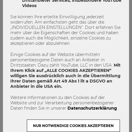
Drittanbieter Services, insbesondere YouTube
Videos
Sie können Ihre erteilte Einwilligung jederzeit
widerrufen. Am einfachsten geht das über die
„INDIVIDUELLEN EINSTELLUNGEN“. Dort erfahren Sie
mehr über die Eigenschaften der Cookies und haben
zudem auch die Möglichkeit, einzelne Cookies zu
akzeptieren oder abzulehnen.
Einige Cookies auf der Website übermitteln
personenbezogene Daten auch an Anbieter in
Drittstaaten. Dazu zählt YouTube, LLC in den USA.
Mit
E&I Touchdown
Entrepreurship and Innovation
Ihrem Klick auf „ALLE COOKIES AKZEPTIEREN“
willigen Sie ausdrücklich auch in die Übermittlung
Ihrer Daten gemäß Art 49 Abs 1 lit a DSGVO an
Anbieter in die USA ein.
Weitere Informationen zu den Cookies auf der
Website und zur Verarbeitung personenbezogener
Daten finden Sie in unserer
Datenschutzerklärung
.
NUR NOTWENDIGE COOKIES AKZEPTIEREN