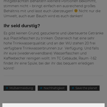
mitgebrachten Behältern kleinere Portionen bekommt,
stimmen nicht – bringt einfach ein ausreichend großes
Behältnis mit und lasst euch überzeugen!
Nicht nur die
Umwelt, auch euer Bauch wird es euch danken!
Ihr seid durstig?
Es gibt keinen Grund, gezuckerte und überteuerte Getränke
aus Plastikflaschen zu trinken. Österreich hat eine sehr
hohe Trinkwasserqualität und an der WU stehen 20 frei
verfügbare Trinkwasserbrunnen zur Verfügung. Und falls
ihr eure (wiederverwendbare) Wasserflaschen und
Kaffeebecher reinigen wollt: Im TC Gebäude, Raum -1.62
findet ihr eine Spüle, bei der ihr das bequem erledigen
könnt!
Müllvermeidung
Nachhaltigkeit
Save the planet