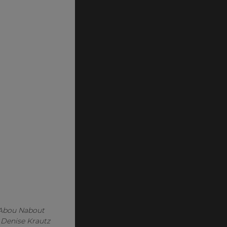
 Abou Nabout
 Denise Krautz