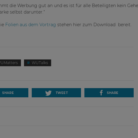
mmt die Werbung gut an und es ist für alle Beteiligten kein Geh
rke selbst darunter.“
die
Folien aus dem Vortrag
stehen hier zum Download bereit.
UMatters
WUTalks
SHARE
TWEET
SHARE