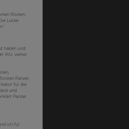
rken Risiken,
„Die Lücke
n.“
aut haben und
er WU, weiter.
llen,
Torsten Panzer,
kator für die
Place und
rklärt Panzer
nd ich für