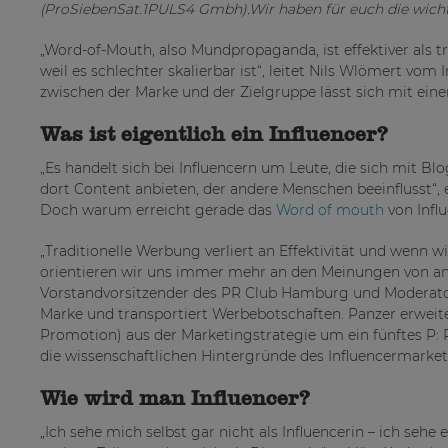
(ProSiebenSat.1PULS4 Gmbh).Wir haben für euch die wic
„Word-of-Mouth, also Mundpropaganda, ist effektiver als t
weil es schlechter skalierbar ist“, leitet Nils Wlömert vom
zwischen der Marke und der Zielgruppe lässt sich mit eine
Was ist eigentlich ein Influencer?
„Es handelt sich bei Influencern um Leute, die sich mit B
dort Content anbieten, der andere Menschen beeinflusst“, 
Doch warum erreicht gerade das
Word of mouth
von Infl
„Traditionelle Werbung verliert an Effektivität und wenn w
orientieren wir uns immer mehr an den Meinungen von ande
Vorstandvorsitzender des PR Club Hamburg und Moderator d
Marke und transportiert Werbebotschaften. Panzer erweite
Promotion) aus der Marketingstrategie um ein fünftes P: 
die wissenschaftlichen Hintergründe des Influencermarket
Wie wird man Influencer?
„Ich sehe mich selbst gar nicht als Influencerin – ich seh