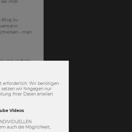
bei ihrer
n Blog zu
luencerin
 schreiben – man
ch und verdient
der Oma
 erforderlich. Wir benötigen
lallen –
 setzen wir hingegen nur
in“, ermahnt
ung Ihrer Daten erteilen:
ngehender
Tube Videos
 „INDIVIDUELLEN
 Minute auf
m auch die Möglichkeit,