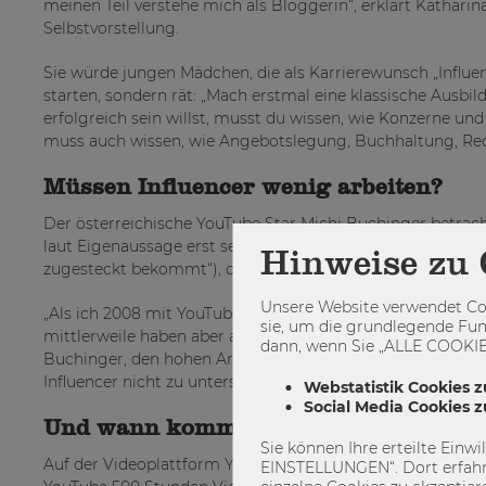
meinen Teil verstehe mich als Bloggerin“, erklärt Kathar
Selbstvorstellung.
Sie würde jungen Mädchen, die als Karrierewunsch „Influen
starten, sondern rät: „Mach erstmal eine klassische Ausbil
erfolgreich sein willst, musst du wissen, wie Konzerne un
muss auch wissen, wie Angebotslegung, Buchhaltung, Rec
Müssen Influencer wenig arbeiten?
Der österreichische YouTube Star Michi Buchinger betracht
laut Eigenaussage erst seit ca. 2016 Geld mit seinen Vid
Hinweise zu 
zugesteckt bekommt“), dieser Schritt kam mit der Profess
Unsere Website verwendet Coo
„Als ich 2008 mit YouTube angefangen hab, war es total 
sie, um die grundlegende Fun
mittlerweile haben aber auch die User einen sehr hohen Q
dann, wenn Sie „ALLE COOKIES
Buchinger, den hohen Arbeitsaufwand für ein YouTube-Vide
Influencer nicht zu unterschätzen.
Webstatistik Cookies z
Social Media Cookies 
Und wann kommt das große Geld?
Sie können Ihre erteilte Einw
Auf der Videoplattform YouTube wird bereits seit geraum
EINSTELLUNGEN“. Dort erfahr