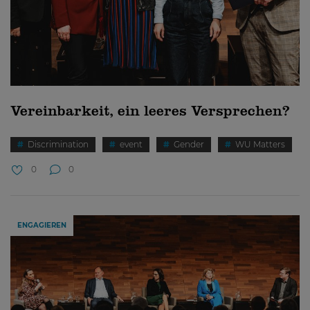
Vereinbarkeit, ein leeres Versprechen?
Discrimination
event
Gender
WU Matters
0
0
ENGAGIEREN