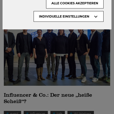
ALLE COOKIES AKZEPTIEREN
ENGAGIEREN
INDIVIDUELLE EINSTELLUNGEN
Influencer & Co.: Der neue „heiße
Scheiß“?
event
influencer
talk
WUMatters