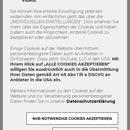
Videos
Sie können Ihre erteilte Einwilligung jederzeit
widerrufen. Am einfachsten geht das über die
„INDIVIDUELLEN EINSTELLUNGEN“. Dort erfahren Sie
mehr über die Eigenschaften der Cookies und haben
zudem auch die Möglichkeit, einzelne Cookies zu
akzeptieren oder abzulehnen.
Einige Cookies auf der Website übermitteln
personenbezogene Daten auch an Anbieter in
Drittstaaten. Dazu zählt YouTube, LLC in den USA.
Mit
Ihrem Klick auf „ALLE COOKIES AKZEPTIEREN“
willigen Sie ausdrücklich auch in die Übermittlung
Ihrer Daten gemäß Art 49 Abs 1 lit a DSGVO an
Anbieter in die USA ein.
Erlebe die Lange Nacht der Forschung
Weitere Informationen zu den Cookies auf der
an der WU!
Website und zur Verarbeitung personenbezogener
Daten finden Sie in unserer
Datenschutzerklärung
.
event
Forschung
langenachtderforschung
lnf
NUR NOTWENDIGE COOKIES AKZEPTIEREN
3
0