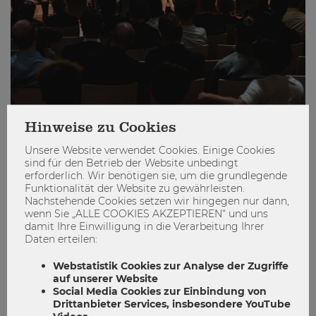
Hinweise zu Cookies
Unsere Website verwendet Cookies. Einige Cookies
Wie investiert Österreich?
sind für den Betrieb der Website unbedingt
erforderlich. Wir benötigen sie, um die grundlegende
Diskussion
event
Österreich
Studie
Funktionalität der Website zu gewährleisten.
Nachstehende Cookies setzen wir hingegen nur dann,
WU Matters
wenn Sie „ALLE COOKIES AKZEPTIEREN“ und uns
damit Ihre Einwilligung in die Verarbeitung Ihrer
3
0
Daten erteilen:
Webstatistik Cookies zur Analyse der Zugriffe
auf unserer Website
ENGAGIEREN
Social Media Cookies zur Einbindung von
Drittanbieter Services, insbesondere YouTube