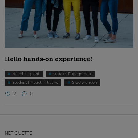
Hello hands-on experience!
Nachhaltigkeit
soziales Engagement
Student Impact Initiative
Studierenden
2
0
NETIQUETTE