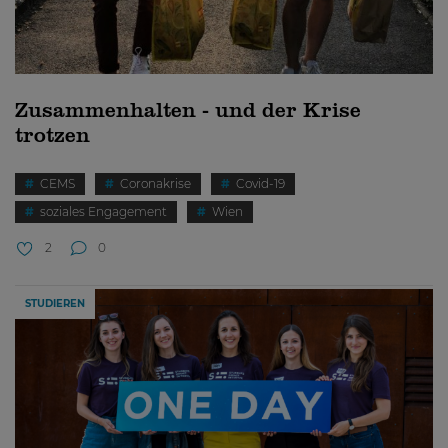
Zusammenhalten - und der Krise
trotzen
CEMS
Coronakrise
Covid-19
soziales Engagement
Wien
2
0
STUDIEREN