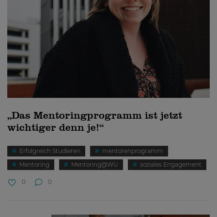
„Das Mentoringprogramm ist jetzt
wichtiger denn je!“
Erfolgreich Studieren
mentorenprogramm
Mentoring
Mentoring@WU
soziales Engagement
0
0