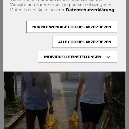
zusammenzuhalten."
Website und zur Verarbeitung personenbezogener
Daten finden Sie in unserer
Datenschutzerklärung
.
coronavirus
Social responsibility
Soziale Verantwortung
soziales Engagement
NUR NOTWENDIGE COOKIES AKZEPTIEREN
Verantwortung
0
0
ALLE COOKIES AKZEPTIEREN
INDIVIDUELLE EINSTELLUNGEN
ENGAGIEREN