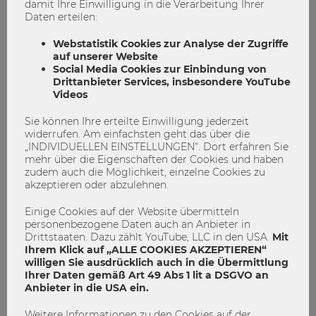
damit Ihre Einwilligung in die Verarbeitung Ihrer
Daten erteilen:
umweltschutz
3
0
Webstatistik Cookies zur Analyse der Zugriffe
auf unserer Website
ENGAGIEREN
Social Media Cookies zur Einbindung von
Drittanbieter Services, insbesondere YouTube
Videos
Sie können Ihre erteilte Einwilligung jederzeit
widerrufen. Am einfachsten geht das über die
„INDIVIDUELLEN EINSTELLUNGEN“. Dort erfahren Sie
mehr über die Eigenschaften der Cookies und haben
zudem auch die Möglichkeit, einzelne Cookies zu
akzeptieren oder abzulehnen.
Einige Cookies auf der Website übermitteln
personenbezogene Daten auch an Anbieter in
Drittstaaten. Dazu zählt YouTube, LLC in den USA.
Mit
Ihrem Klick auf „ALLE COOKIES AKZEPTIEREN“
willigen Sie ausdrücklich auch in die Übermittlung
Ihrer Daten gemäß Art 49 Abs 1 lit a DSGVO an
Anbieter in die USA ein.
"In Zeiten von Corona ist es wichtig,
Weitere Informationen zu den Cookies auf der