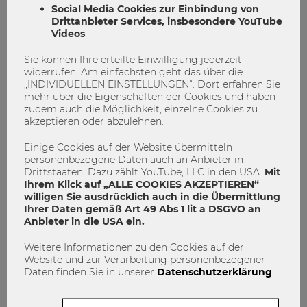
Workshops für zahlreiche Jugendliche in Kooperation mit
Social Media Cookies zur Einbindung von
“Teach for Austria”
durchgeführt und ein Start-Up namens
Drittanbieter Services, insbesondere YouTube
„kindby“ gegründet. Ein zweites Start-Up namens
Videos
„Congrego“ ist bereits auf dem Weg. Mit kindby sind wir
Sie können Ihre erteilte Einwilligung jederzeit
sogar unter dem Finalisten vom
„Social Impact Award“
widerrufen. Am einfachsten geht das über die
und des “European Youth Awards” und haben bei „Climate
„INDIVIDUELLEN EINSTELLUNGEN“. Dort erfahren Sie
Launchpad“ gewonnen. Und das alles mit einem Team von
mehr über die Eigenschaften der Cookies und haben
nur acht Mitgliedern! Da bleibt ja praktisch auch keine Zeit
zudem auch die Möglichkeit, einzelne Cookies zu
mehr zum lange herumreden.
akzeptieren oder abzulehnen.
Warum SII außerdem besonders hervorsticht, ist, dass wir
Einige Cookies auf der Website übermitteln
personenbezogene Daten auch an Anbieter in
unsere Mitglieder in den Mittelpunkt stellen. Sie sollen so
Drittstaaten. Dazu zählt YouTube, LLC in den USA.
Mit
viel wie möglich aus ihrer Zeit mit SII herausholen. Dazu
Ihrem Klick auf „ALLE COOKIES AKZEPTIEREN“
haben wir das “Prime Movers Program” neu entwickelt.
willigen Sie ausdrücklich auch in die Übermittlung
Durch dieses können die Mitglieder verschiedene Stufen
Ihrer Daten gemäß Art 49 Abs 1 lit a DSGVO an
durchlaufen, wobei sie auf jeder Etappe an vielen
Anbieter in die USA ein.
Workshops teilnehmen können. Diese fokussieren sich
Weitere Informationen zu den Cookies auf der
einerseits auf professionelle und andererseits auf
Website und zur Verarbeitung personenbezogener
persönliche Weiterentwicklung. Ab dem fünften Semester
Daten finden Sie in unserer
Datenschutzerklärung
.
mit SII kann man sich für die Stelle eines Co-Founders einer
der sozialen Unternehmen oder eines fixen Angestellten in
einer unserer Initiativen bewerben wie auch einfach Alumni