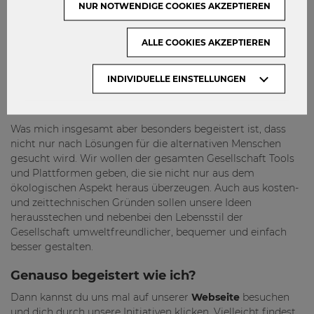
NUR NOTWENDIGE COOKIES AKZEPTIEREN
von SII werden.
Weiters nehmen Mitglieder an externen Workshops im
ALLE COOKIES AKZEPTIEREN
Zuge unseres monatlichen Stammtisches wie auch an
Bootcamps von Awards teil. Ich persönlich habe bei zwei
INDIVIDUELLE EINSTELLUNGEN
Bootcamps von SIA mitmachen dürfen – das waren ein
paar der besten Tage mit SII!
Was mich insgesamt aber besonders begeistert ist, dass
nicht nur nach Lösungen für die alternativen Menschen
gesucht wird. Wir wollen der gesamten Gesellschaft Tools
und Plattformen geben, die sie nicht nur aus dem
ökologischen Aspekt heraus überzeugen. Auch aus kosten-
und zeittechnischen Gründen sollen unsere Ideen
herausstechen und nebenbei den Lebensstil der
Gesellschaft umweltfreundlicher, bequemer und einfach
besser gestalten.
Genauso begeistert wie ich?
Dann kannst du uns mal auf unserer
Webseite
besuchen
und dich durch unsere Initiativen klicken. Vielleicht findest