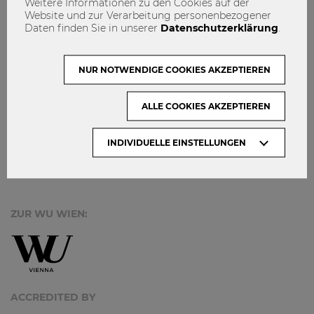
Weitere Informationen zu den Cookies auf der
Website und zur Verarbeitung personenbezogener
IMPRESSUM
Daten finden Sie in unserer
Datenschutzerklärung
.
MACH MIT!
KONTAKT
NUR NOTWENDIGE COOKIES AKZEPTIEREN
DATENSCHUTZ
ALLE COOKIES AKZEPTIEREN
ARCHIV:
INDIVIDUELLE EINSTELLUNGEN
Monate
ZUR WU WIEN:
ACCREDITED BY