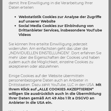
damit Ihre Einwilligung in die Verarbeitung Ihrer
Daten erteilen:
Webstatistik Cookies zur Analyse der Zugriffe
auf unserer Website
Social Media Cookies zur Einbindung von
Drittanbieter Services, insbesondere YouTube
Videos
Sie können Ihre erteilte Einwilligung jederzeit
widerrufen. Am einfachsten geht das über die
Hello hands-on experience!
„INDIVIDUELLEN EINSTELLUNGEN“. Dort erfahren Sie
mehr über die Eigenschaften der Cookies und haben
zudem auch die Möglichkeit, einzelne Cookies zu
Nachhaltigkeit
soziales Engagement
akzeptieren oder abzulehnen.
Student Impact Initiative
Studierenden
Einige Cookies auf der Website übermitteln
2
0
personenbezogene Daten auch an Anbieter in
Drittstaaten. Dazu zählt YouTube, LLC in den USA.
Mit
Ihrem Klick auf „ALLE COOKIES AKZEPTIEREN“
willigen Sie ausdrücklich auch in die Übermittlung
Ihrer Daten gemäß Art 49 Abs 1 lit a DSGVO an
Anbieter in die USA ein.
NETIQUETTE