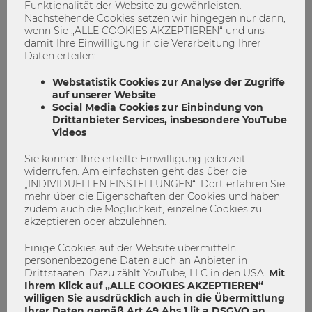
Funktionalität der Website zu gewährleisten.
PsyOnline.at
Nachstehende Cookies setzen wir hingegen nur dann,
wenn Sie „ALLE COOKIES AKZEPTIEREN“ und uns
Psychosozialer Dienst Wien
damit Ihre Einwilligung in die Verarbeitung Ihrer
Daten erteilen:
Webstatistik Cookies zur Analyse der Zugriffe
BeAble
Neurodiversität
auf unserer Website
Social Media Cookies zur Einbindung von
Drittanbieter Services, insbesondere YouTube
Videos
Sie können Ihre erteilte Einwilligung jederzeit
widerrufen. Am einfachsten geht das über die
„INDIVIDUELLEN EINSTELLUNGEN“. Dort erfahren Sie
mehr über die Eigenschaften der Cookies und haben
zudem auch die Möglichkeit, einzelne Cookies zu
akzeptieren oder abzulehnen.
admin
Einige Cookies auf der Website übermitteln
personenbezogene Daten auch an Anbieter in
Drittstaaten. Dazu zählt YouTube, LLC in den USA.
Mit
Ihrem Klick auf „ALLE COOKIES AKZEPTIEREN“
willigen Sie ausdrücklich auch in die Übermittlung
Ihrer Daten gemäß Art 49 Abs 1 lit a DSGVO an