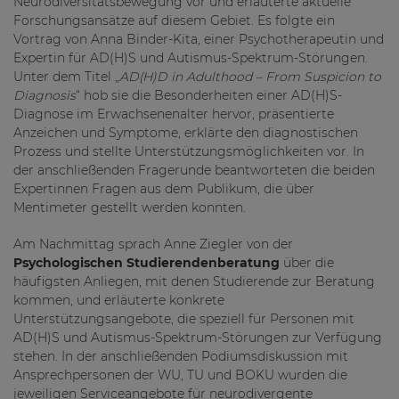
Neurodiversitätsbewegung vor und erläuterte aktuelle
Forschungsansätze auf diesem Gebiet. Es folgte ein
Vortrag von Anna Binder-Kita, einer Psychotherapeutin und
Expertin für AD(H)S und Autismus-Spektrum-Störungen.
Unter dem Titel „
AD(H)D in Adulthood – From Suspicion to
Diagnosis
“ hob sie die Besonderheiten einer AD(H)S-
Diagnose im Erwachsenenalter hervor, präsentierte
Anzeichen und Symptome, erklärte den diagnostischen
Prozess und stellte Unterstützungsmöglichkeiten vor. In
der anschließenden Fragerunde beantworteten die beiden
Expertinnen Fragen aus dem Publikum, die über
Mentimeter gestellt werden konnten.
Am Nachmittag sprach Anne Ziegler von der
Psychologischen Studierendenberatung
über die
häufigsten Anliegen, mit denen Studierende zur Beratung
kommen, und erläuterte konkrete
Unterstützungsangebote, die speziell für Personen mit
AD(H)S und Autismus-Spektrum-Störungen zur Verfügung
stehen. In der anschließenden Podiumsdiskussion mit
Ansprechpersonen der WU, TU und BOKU wurden die
jeweiligen Serviceangebote für neurodivergente