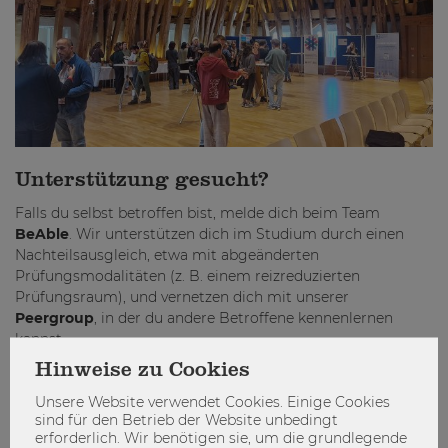
Unterstützung gesucht?
Falls du selbst betroffen bist, melde dich beim Team
BeAble
. Wir unterstützen dich im Studium durch einen
Nachteilsausgleich, etwa mit abgeänderten
Prüfungsmodalitäten (z. B. einem reizreduzierten
Prüfungsraum), und vernetzen dich mit unserer
Peergroup
, in der du andere Betroffene kennenlernen
kannst.
Hinweise zu Cookies
Hilfreiche Links:
Unsere Website verwendet Cookies. Einige Cookies
Studierendenberatung
sind für den Betrieb der Website unbedingt
erforderlich. Wir benötigen sie, um die grundlegende
Österreichische Autistenhilfe