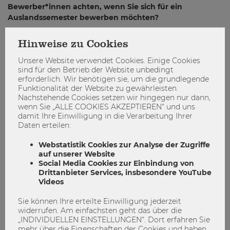
Bewerber*innen achten, wenn Sie sich für ein
Auslandssemester bewerben möchten?
International Office:
Es ist empfehlenswert, möglichst
Hinweise zu Cookies
viele Präferenzen auszuwählen. Bewerben sollte man sich
jedoch nur, wenn man wirklich sicher ist, ein
Unsere Website verwendet Cookies. Einige Cookies
sind für den Betrieb der Website unbedingt
Auslandssemester absolvieren zu wollen. Ein weiterer
erforderlich. Wir benötigen sie, um die grundlegende
wichtiger Tipp ist, authentisch und selbstreflektiert
Funktionalität der Website zu gewährleisten.
aufzutreten. Bewerber*innen sollten klar darlegen, welchen
Nachstehende Cookies setzen wir hingegen nur dann,
persönlichen Mehrwert die Auslandserfahrung für sie hat.
wenn Sie „ALLE COOKIES AKZEPTIEREN“ und uns
damit Ihre Einwilligung in die Verarbeitung Ihrer
Hier erfährst du mehr!
Daten erteilen:
Um sich optimal vorzubereiten, empfiehlt es sich,
eine
Webstatistik Cookies zur Analyse der Zugriffe
Beratung im International Office
in Anspruch zu nehmen
auf unserer Website
Social Media Cookies zur Einbindung von
und die
Website zum Auslandssemester
aufmerksam zu
Drittanbieter Services, insbesondere YouTube
lesen. Zudem bietet unser
Go Global-Event am 23.
Videos
Oktober 2024 (10:00 bis 15:00 Uhr)
eine hervorragende
Gelegenheit, sich über internationale Erfahrungen zu
Sie können Ihre erteilte Einwilligung jederzeit
informieren.
widerrufen. Am einfachsten geht das über die
„INDIVIDUELLEN EINSTELLUNGEN“. Dort erfahren Sie
mehr über die Eigenschaften der Cookies und haben