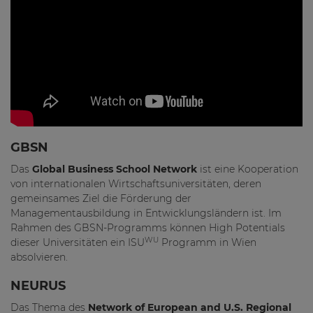
GBSN
Das
Global Business School Network
ist eine Kooperation
von internationalen Wirtschaftsuniversitäten, deren
gemeinsames Ziel die Förderung der
Managementausbildung in Entwicklungsländern ist. Im
Rahmen des GBSN-Programms können High Potentials
WU
dieser Universitäten ein ISU
Programm in Wien
absolvieren.
NEURUS
Das Thema des
Network of European and U.S. Regional