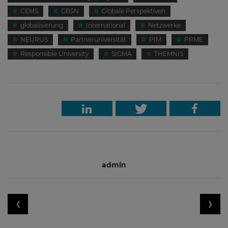
CEMS
GBSN
Globale Perspektiven
globalisierung
International
Netzwerke
NEURUS
Partneruniversität
PIM
PRME
Responsible University
SIGMA
THEMNIS
admin