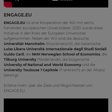
ENGAGE.EU
ENGAGE.EU
ist eine Kooperation der WU mit sechs
führenden europäischen Universitäten. 2020 wurde diese
Initiative in den Kreis der European Universities
aufgenommen. Neben der WU sind die deutsche
Universität Mannheim
(Koordinatorin), die italienische
Luiss Libera Università Internazionale degli Studi Sociali
Guido Carli
, die
NHH Norwegian School of Economics
, die
Tilburg University
(Niederlande), die bulgarische
University of National and World Economy
und die
University Toulouse 1 Capitole
(Frankreich) an der Allianz
beteiligt.
Erfahre mehr über die Ziele und Möglichkeiten von
ENGAGE.EU: