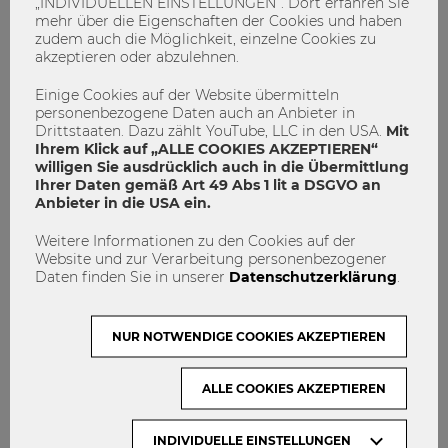
„INDIVIDUELLEN EINSTELLUNGEN“. Dort erfahren Sie
Organisation, die sich mit der Förderung von
mehr über die Eigenschaften der Cookies und haben
Verantwortung und Nachhaltigkeit in der
zudem auch die Möglichkeit, einzelne Cookies zu
Managementausbildung beschäftigt. Die WU ist seit 2014
akzeptieren oder abzulehnen.
Mitglied im Netzwerk und orientiert sich in ihrer Arbeit an
den 6 Prinzipien von PRME. Das Vorlegen von
Einige Cookies auf der Website übermitteln
Updatereports
ist ein Bestandteil der Netzwerkaktivität; im
personenbezogene Daten auch an Anbieter in
Sinne des Voneinander-Lernens teilen Universitäten so ihre
Drittstaaten. Dazu zählt YouTube, LLC in den USA.
Mit
Ihrem Klick auf „ALLE COOKIES AKZEPTIEREN“
Best-Practices.
willigen Sie ausdrücklich auch in die Übermittlung
Ihrer Daten gemäß Art 49 Abs 1 lit a DSGVO an
PIM
Anbieter in die USA ein.
PIM steht für
Partnership in International Management
–
Weitere Informationen zu den Cookies auf der
dabei handelt es sich um eine 1973 gegründete Vereinigung
Website und zur Verarbeitung personenbezogener
renommierter internationaler Business-Schools, die sich
Daten finden Sie in unserer
Datenschutzerklärung
.
durch gemeinsame Studienprogramme sowie
Studierenden- und Lehrendenmobilität auszeichnet. Die 66
Mitglieder gelten als DIE führenden
NUR NOTWENDIGE COOKIES AKZEPTIEREN
Wirtschaftsuniversitäten in ihrer jeweiligen Region.
Besonders hervorzuheben ist, dass die WU ist als einzige
ALLE COOKIES AKZEPTIEREN
österreichische Universität Mitglied dieses exklusiven
Netzwerks ist.
INDIVIDUELLE EINSTELLUNGEN