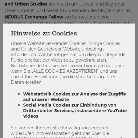
and Urban Studies
dreht sich um „Urban and Regional
Development“ und bietet Studierenden die Möglichkeit, als
NEURUS Exchange Fellow
ein Semester an einer
Partneruniversität zu verbringen, um für ihre Masterarbeit
oder Dissertation zu forschen.
Hinweise zu Cookies
Österreichisch-Afrikanische
Unsere Website verwendet Cookies. Einige Cookies
Forschungskooperation
sind für den Betrieb der Website unbedingt
erforderlich. Wir benötigen sie, um die grundlegende
Das
Österreichisch-Afrikanische Forschungsnetzwerk
Funktionalität der Website zu gewährleisten.
Africa-UniNet
wurde im Jänner 2020 gegründet, die WU ist
Nachstehende Cookies setzen wir hingegen nur dann,
wenn Sie „ALLE COOKIES AKZEPTIEREN“ und uns
eines der Gründungsmitglieder dieses neuen Netzwerks. Es
damit Ihre Einwilligung in die Verarbeitung Ihrer
sieht sich den globalen Nachhaltigkeitszielen verpflichtet
Daten erteilen:
und soll eine langfristige und stabile Basis für die
Zusammenarbeit zwischen österreichischen und
Webstatistik Cookies zur Analyse der Zugriffe
afrikanischen Universitäten und Forschungseinrichtungen
auf unserer Website
schaffen.
Social Media Cookies zur Einbindung von
Drittanbieter Services, insbesondere YouTube
PRME
Videos
PRME steht für
Principles for Responsible Management
Sie können Ihre erteilte Einwilligung jederzeit
Education
. PRME ist eine international agierende
widerrufen. Am einfachsten geht das über die