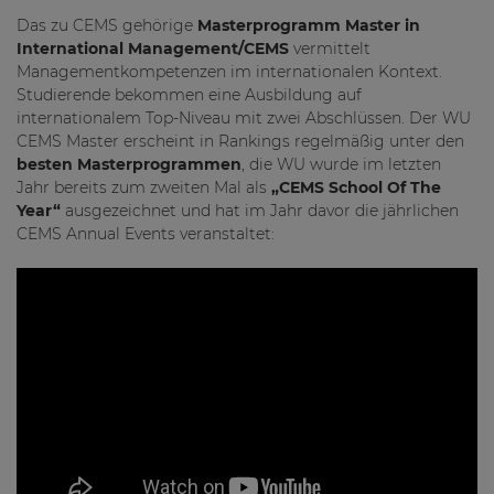
Das zu CEMS gehörige
Masterprogramm Master in
International Management/CEMS
vermittelt
Managementkompetenzen im internationalen Kontext.
Studierende bekommen eine Ausbildung auf
internationalem Top-Niveau mit zwei Abschlüssen. Der WU
CEMS Master erscheint in Rankings regelmäßig unter den
besten Masterprogrammen
, die WU wurde im letzten
Jahr bereits zum zweiten Mal als
„CEMS School Of The
Year“
ausgezeichnet und hat im Jahr davor die jährlichen
CEMS Annual Events veranstaltet: