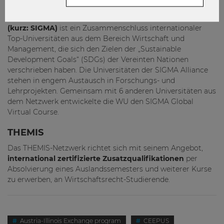
SIGMA
Die
Societal Impact & Global Management Alliance
(kurz: SIGMA)
ist ein Zusammenschluss internationaler
Top-Universitäten aus dem Bereich Wirtschaft und
Management, die sich den Zielen der „Sustainable
Development Goals“ (SDGs) der Vereinten Nationen
verschrieben haben. Die Universitäten der SIGMA Alliance
stehen in engem Austausch in Forschungs- und
Lehrprojekten. Gemeinsam mit 6 anderen Universitäten aus
dem Netzwerk entwickelte die WU den SIGMA Global
Virtual Course.
THEMIS
Das THEMIS-Netzwerk richtet sich mit seinem Angebot,
international zertifizierte Zusatzqualifikationen
per
Absolvierung eines Auslandssemesters und weiterer Kurse
zu erwerben, an Wirtschaftsrecht-Studierende.
Austria-Illinois Exchange program
CEEPUS