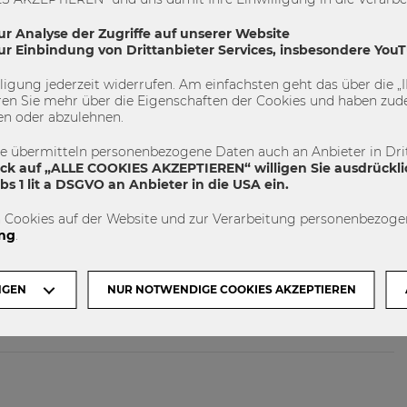
 sonst, um Diversität und ausgewogene
itionen herzustellen?
ur Analyse der Zugriffe auf unserer Website
zur Einbindung von Drittanbieter Services, insbesondere You
nhaltliche Aufklärung, breite Diskussionen, um ein
 Warum wollen wir das? Warum gibt es so wenige Frauen in
illigung jederzeit widerrufen. Am einfachsten geht das über die
n mehr Frauen in Führungspositionen sind? Welche Sorgen
en Sie mehr über die Eigenschaften der Cookies und haben zude
uletzt seitens der Männer? Es gibt viel Wissen, das wir nutzen
en oder abzulehnen.
zu bearbeiten. Klar ist, dass ein Kulturwandel dieser
te übermitteln personenbezogene Daten auch an Anbieter in Drit
gemeinsames Verständnis voraussetzt. Also: viele Menschen
ick auf „ALLE COOKIES AKZEPTIEREN“ willigen Sie ausdrückli
stützung durch die Medien ermöglichen, gesetzliche
s 1 lit a DSGVO an Anbieter in die USA ein.
 Cookies auf der Website und zur Verarbeitung personenbezogen
r Ihre Karriere?
ng
.
 hinein: Was wollen Sie in Ihrem Leben erreichen? Was sind
oß und lassen Sie sich nicht entmutigen! Vor allem nicht von
NGEN
NUR NOTWENDIGE COOKIES AKZEPTIEREN
s macht man nicht! Das ist nichts für Frauen! (Ähnliches
n raten…)