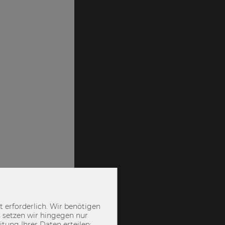
 erforderlich. Wir benötigen
 setzen wir hingegen nur
ung Ihrer Daten erteilen: