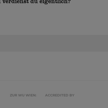
l verdienst du eigentlich?
ZUR WU WIEN:
ACCREDITED BY