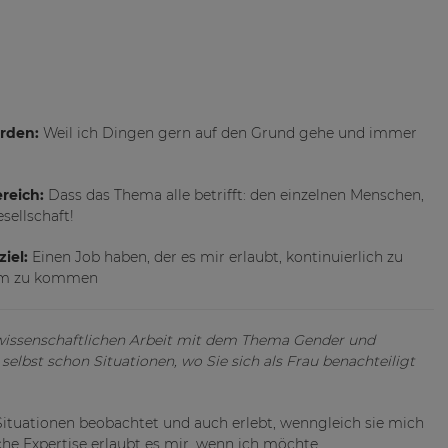
orden:
Weil ich Dingen gern auf den Grund gehe und immer
ereich:
Dass das Thema alle betrifft: den einzelnen Menschen,
sellschaft!
ziel:
Einen Job haben, der es mir erlaubt, kontinuierlich zu
erum zu kommen
r wissenschaftlichen Arbeit mit dem Thema Gender und
 selbst schon Situationen, wo Sie sich als Frau benachteiligt
Situationen beobachtet und auch erlebt, wenngleich sie mich
he Expertise erlaubt es mir, wenn ich möchte,