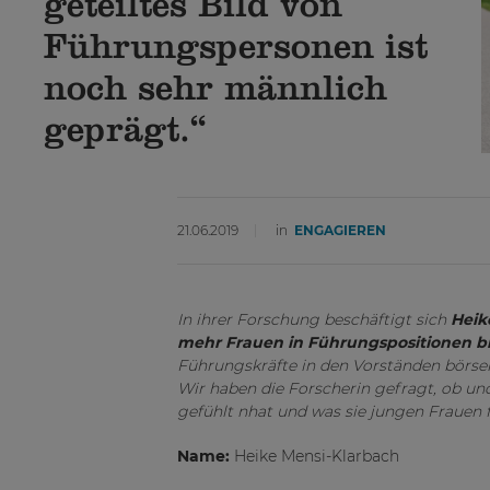
geteiltes Bild von
Führungspersonen ist
noch sehr männlich
geprägt.“
21.06.2019
in
ENGAGIEREN
In ihrer Forschung beschäftigt sich
Heik
mehr Frauen in Führungspositionen b
Führungskräfte in den Vorständen börsen
Wir haben die Forscherin gefragt, ob und
gefühlt nhat und was sie jungen Frauen f
Name:
Heike Mensi-Klarbach