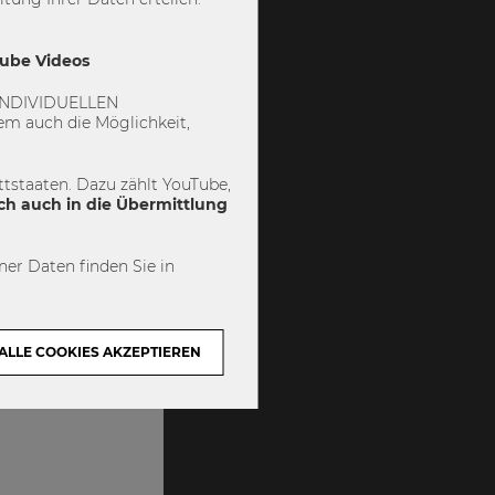
Tube Videos
 „INDIVIDUELLEN
m auch die Möglichkeit,
tstaaten. Dazu zählt YouTube,
ch auch in die Übermittlung
er Daten finden Sie in
ALLE COOKIES AKZEPTIEREN