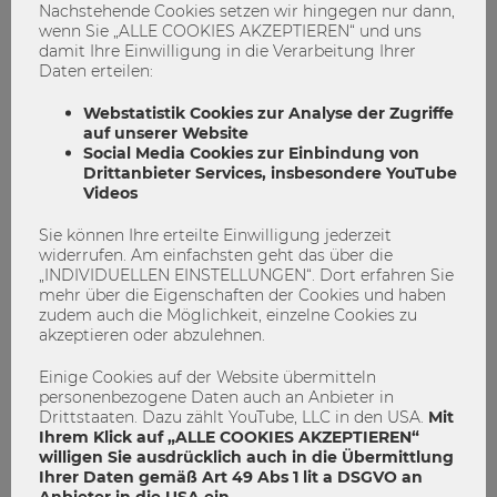
Nachstehende Cookies setzen wir hingegen nur dann,
die bewusste Verbreitung veralteter Informationen. Falsche
wenn Sie „ALLE COOKIES AKZEPTIEREN“ und uns
oder irreführende Informationen werden etwa bei
damit Ihre Einwilligung in die Verarbeitung Ihrer
Auseinandersetzungen in der Politik verwendet, um
Daten erteilen:
KonkurrentInnen zu diffamieren. Außerden wird der Begriff
Webstatistik Cookies zur Analyse der Zugriffe
ironisch verwendet, um etwa Personen oder Medien zu
auf unserer Website
verspotten. Die Grenzen zwischen einer scherzhaften und
Social Media Cookies zur Einbindung von
einer verleumderischen Verwendung sind fließend. Insofern
Drittanbieter Services, insbesondere YouTube
sind Fake News kein neues Phänomen, doch die
Videos
Verwendung des Sammelbegriffs hat stark zugenommen.
Zudem ist eine Professionalisierung bei der Fabrikation und
Sie können Ihre erteilte Einwilligung jederzeit
Verbreitung von Fake News zu beobachten. Oft sollen so
widerrufen. Am einfachsten geht das über die
„INDIVIDUELLEN EINSTELLUNGEN“. Dort erfahren Sie
seriöse Informationsquellen diskreditiert, eine
mehr über die Eigenschaften der Cookies und haben
Gegenrealität erzeugt und die
zudem auch die Möglichkeit, einzelne Cookies zu
InformationskonsumentInnen verunsichert werden. Bei
akzeptieren oder abzulehnen.
professionell erstellten Falschmeldungen ist häufig erst ein
Fact Checking fähig, die Falschinformation zu entlarven. Es
Einige Cookies auf der Website übermitteln
gibt Bemühungen, ein besseres Verständnis der
personenbezogene Daten auch an Anbieter in
Informationsflüsse zu erreichen. Soziale Medien tragen
Drittstaaten. Dazu zählt YouTube, LLC in den USA.
Mit
Ihrem Klick auf „ALLE COOKIES AKZEPTIEREN“
erheblich zur Verbreitung von Fake News bei, auch durch
willigen Sie ausdrücklich auch in die Übermittlung
die fehlende Eintrittshürde, die eine unmittelbare
Ihrer Daten gemäß Art 49 Abs 1 lit a DSGVO an
Verbreitung ermöglicht, ohne sich an die redaktionellen
Anbieter in die USA ein.