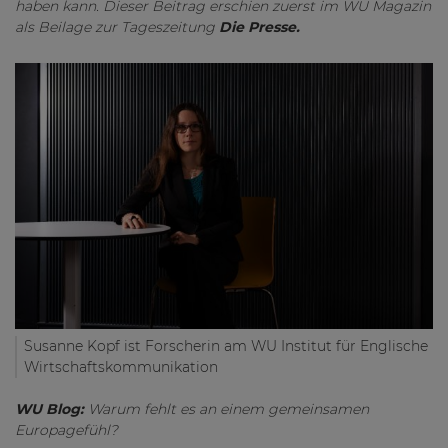
haben kann. Dieser Beitrag erschien zuerst im WU Magazin
als Beilage zur Tageszeitung
Die Presse.
Susanne Kopf ist Forscherin am WU Institut für Englische
Wirtschaftskommunikation
WU Blog:
Warum fehlt es an einem gemeinsamen
Europagefühl?