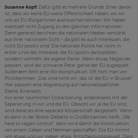
Susanne Kopf:
Dafür gibt es mehrere Gründe. Einer davon
ist, dass wir keine EU-weite Öffentlichkeit haben, wo wir
uns als EU-BürgerInnen austauschen können. Wir haben
eventuell nicht Zugang zu den gleichen Informationen.
Denn generell berichten die nationalen Medien verstärkt
aus ihrer nationalen Sicht – da gibt es auch Interessen, die
nicht EU-positiv sind. Die nationale Politik hat nicht in
erster Linie das Interesse, die EU positiv darzustellen,
sondern vielmehr die eigene Partei. Wenn etwas Negatives
passiert, wird der schwarze Peter gerne der EU zugespielt.
Außerdem fehlt eine Wir-Konstruktion. Oft hört man von
PolitikerInnen: „Das sind nicht wir, das ist die EU in Brüssel.“
Hier passiert eine Abgrenzung auf nationalstaatlicher
Ebene: Einerseits
mit einer räumlichen Distanzierung, andererseits mit der
Separierung in wir und die EU. Obwohl wir ja die EU sind,
wird diese als eine separate Körperschaft dargestellt. Wenn
es dann in der Brexit-Debatte in Großbritannien heißt: „We
have to regain control“, dann wird damit die Konstruktion
von einem Geben und Nehmen geschaffen. Die EU nimmt
uns etwas und wir geben, etwa Entscheidungsgewalt. Dass