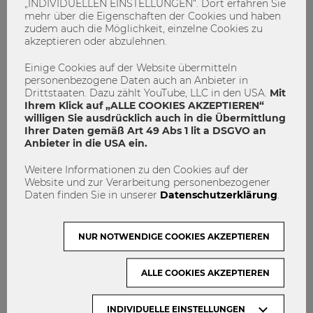
„INDIVIDUELLEN EINSTELLUNGEN“. Dort erfahren Sie
Veranstaltungstipp!
mehr über die Eigenschaften der Cookies und haben
zudem auch die Möglichkeit, einzelne Cookies zu
9. Jänner 2018, 18.00 Uhr
akzeptieren oder abzulehnen.
WU matters. WU talks. Baustelle europäischer
Einige Cookies auf der Website übermitteln
Sozialraum
personenbezogene Daten auch an Anbieter in
Drittstaaten. Dazu zählt YouTube, LLC in den USA.
Mit
Unterschiedliche Lohn- und Sozialstandards innerhalb der
Ihrem Klick auf „ALLE COOKIES AKZEPTIEREN“
EU geben Anlass zu Diskussion über die Abschottung
willigen Sie ausdrücklich auch in die Übermittlung
Ihrer Daten gemäß Art 49 Abs 1 lit a DSGVO an
nationaler Arbeitsmärkte, Behinderung von Entsendungen
Anbieter in die USA ein.
sowie Verschärfung der Gesetzgebung zu Lohn- und
Sozialdumping.
Weitere Informationen zu den Cookies auf der
Website und zur Verarbeitung personenbezogener
Vortragender:
Daten finden Sie in unserer
Datenschutzerklärung
.
Franz Marhold, Vorstand des WU Departments für
Unternehmensrecht, Arbeits- und Sozialrecht.
NUR NOTWENDIGE COOKIES AKZEPTIEREN
#zusammenleben #generationen #forschung #pflege
ALLE COOKIES AKZEPTIEREN
#wumagazin #wumatters
INDIVIDUELLE EINSTELLUNGEN