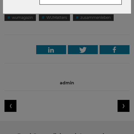
Forschung
generationen
pflege
wumagazin
WUMatters
zusammenleben
admin