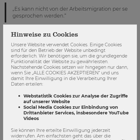
„Es kann nicht von der Arbeitsmigration per se
gesprochen werden.“
Liegt die größte Herausforderung bei der
Hinweise zu Cookies
Arbeitsmigration ebenfalls in der Integration?
Unsere Website verwendet Cookies. Einige Cookies
sind für den Betrieb der Website unbedingt
KH:
Ja, dabei muss jedoch zwischen Typen von
erforderlich. Wir benötigen sie, um die grundlegende
MigrantInnen unterschieden werden. Es kann nicht von der
Funktionalität der Website zu gewährleisten.
Arbeitsmigration per se gesprochen werden. Ein Migrant
Nachstehende Cookies setzen wir hingegen nur dann,
aus einem westlichen EU-Land ist ökonomisch anders
wenn Sie „ALLE COOKIES AKZEPTIEREN“ und uns
gestellt als einer aus einem osteuropäischen Mitgliedsland
damit Ihre Einwilligung in die Verarbeitung Ihrer
Daten erteilen:
oder gar Drittstaatsangehörige. Aus sozialpolitischer Sicht
ist die Eingliederung in den Arbeitsmarkt eine große
Webstatistik Cookies zur Analyse der Zugriffe
Herausforderung. Vor allem bei Drittstaatsangehörigen ist
auf unserer Website
die Erwerbsarbeitsquote gering und die Armutsgefahr sehr
Social Media Cookies zur Einbindung von
hoch. Aus der Armutsforschung wissen wir zudem, dass
Drittanbieter Services, insbesondere YouTube
Armut häufig vererbt wird und sich über Generationen
Videos
fortsetzt. Hier könnte die Politik und das Sozial- und
Arbeitsrecht noch viel bewirken.
Sie können Ihre erteilte Einwilligung jederzeit
widerrufen. Am einfachsten geht das über die