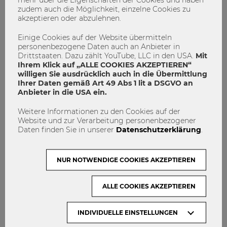
Food Programme
zudem auch die Möglichkeit, einzelne Cookies zu
akzeptieren oder abzulehnen.
Knowledge Management
SIMC
Einige Cookies auf der Website übermitteln
Sustainable Development Goals
personenbezogene Daten auch an Anbieter in
UN World Food Programme
Drittstaaten. Dazu zählt YouTube, LLC in den USA.
Mit
Ihrem Klick auf „ALLE COOKIES AKZEPTIEREN“
2
0
willigen Sie ausdrücklich auch in die Übermittlung
Ihrer Daten gemäß Art 49 Abs 1 lit a DSGVO an
Anbieter in die USA ein.
ARBEITEN
Weitere Informationen zu den Cookies auf der
Website und zur Verarbeitung personenbezogener
Daten finden Sie in unserer
Datenschutzerklärung
.
NUR NOTWENDIGE COOKIES AKZEPTIEREN
ALLE COOKIES AKZEPTIEREN
INDIVIDUELLE EINSTELLUNGEN