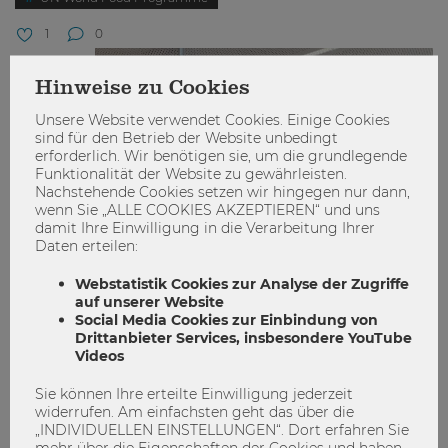
1
0
STUDIEREN
Hinweise zu Cookies
Unsere Website verwendet Cookies. Einige Cookies
sind für den Betrieb der Website unbedingt
erforderlich. Wir benötigen sie, um die grundlegende
Funktionalität der Website zu gewährleisten.
Nachstehende Cookies setzen wir hingegen nur dann,
wenn Sie „ALLE COOKIES AKZEPTIEREN“ und uns
damit Ihre Einwilligung in die Verarbeitung Ihrer
Daten erteilen:
Webstatistik Cookies zur Analyse der Zugriffe
auf unserer Website
Social Media Cookies zur Einbindung von
Drittanbieter Services, insbesondere YouTube
Videos
Sie können Ihre erteilte Einwilligung jederzeit
Gemeinsam gegen den Welthunger:
widerrufen. Am einfachsten geht das über die
WU-Kooperation mit dem UN World
„INDIVIDUELLEN EINSTELLUNGEN“. Dort erfahren Sie
mehr über die Eigenschaften der Cookies und haben