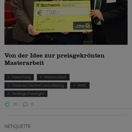
Von der Idee zur preisgekrönten
Masterarbeit
Forschung
Masterarbeit
ÖsterreichischerControllertag
SIMC
StrategicForesight
20
0
NETIQUETTE