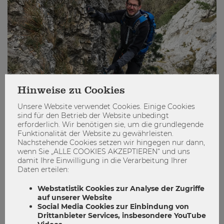
Hinweise zu Cookies
Unsere Website verwendet Cookies. Einige Cookies
sind für den Betrieb der Website unbedingt
Durch die Career Calling zum Job
erforderlich. Wir benötigen sie, um die grundlegende
Funktionalität der Website zu gewährleisten.
Nachstehende Cookies setzen wir hingegen nur dann,
Career Calling
Karrieremesse
wenn Sie „ALLE COOKIES AKZEPTIEREN“ und uns
damit Ihre Einwilligung in die Verarbeitung Ihrer
0
0
Daten erteilen:
Webstatistik Cookies zur Analyse der Zugriffe
auf unserer Website
ENGAGIEREN
Social Media Cookies zur Einbindung von
Drittanbieter Services, insbesondere YouTube