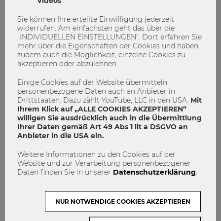
Videos
Sie können Ihre erteilte Einwilligung jederzeit
widerrufen. Am einfachsten geht das über die
„INDIVIDUELLEN EINSTELLUNGEN“. Dort erfahren Sie
mehr über die Eigenschaften der Cookies und haben
zudem auch die Möglichkeit, einzelne Cookies zu
akzeptieren oder abzulehnen.
Einige Cookies auf der Website übermitteln
personenbezogene Daten auch an Anbieter in
Drittstaaten. Dazu zählt YouTube, LLC in den USA.
Mit
Ihrem Klick auf „ALLE COOKIES AKZEPTIEREN“
willigen Sie ausdrücklich auch in die Übermittlung
Ihrer Daten gemäß Art 49 Abs 1 lit a DSGVO an
Anbieter in die USA ein.
Vernetzt euch! Wann und wie
Weitere Informationen zu den Cookies auf der
Networking sinnvoll ist.
Website und zur Verarbeitung personenbezogener
Daten finden Sie in unserer
Datenschutzerklärung
.
Career Calling
Netzwerken
WU Magazin
0
0
NUR NOTWENDIGE COOKIES AKZEPTIEREN