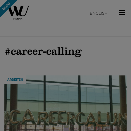
ENGLISH
#career-calling
ARBEITEN