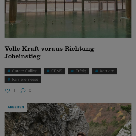
Volle Kraft voraus Richtung
Jobeinstieg
Career Calling
CEMS
Erfolg
Karriere
Karrieremesse
1
0
ARBEITEN