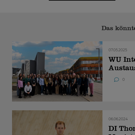
Das könnte
07.05.2025
WU Inte
Austau
0
06.06.2024
DI Thom