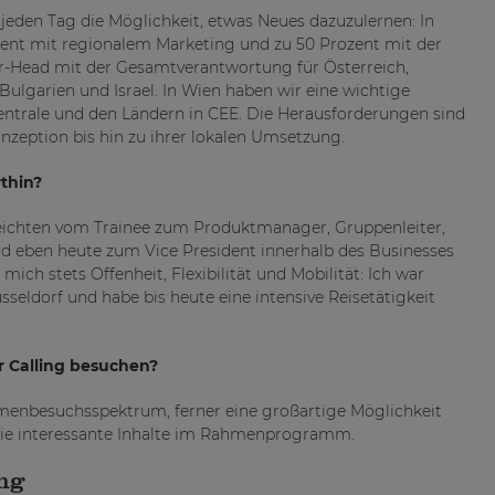
 jeden Tag die Möglichkeit, etwas Neues dazuzulernen: In
ent mit regionalem Marketing und zu 50 Prozent mit der
r-Head mit der Gesamtverantwortung für Österreich,
Bulgarien und Israel. In Wien haben wir eine wichtige
ntrale und den Ländern in CEE. Die Herausforderungen sind
onzeption bis hin zu ihrer lokalen Umsetzung.
thin?
reichten vom Trainee zum Produktmanager, Gruppenleiter,
 eben heute zum Vice President innerhalb des Businesses
ich stets Offenheit, Flexibilität und Mobilität: Ich war
sseldorf und habe bis heute eine intensive Reisetätigkeit
r Calling besuchen?
irmenbesuchsspektrum, ferner eine großartige Möglichkeit
wie interessante Inhalte im Rahmenprogramm.
ing