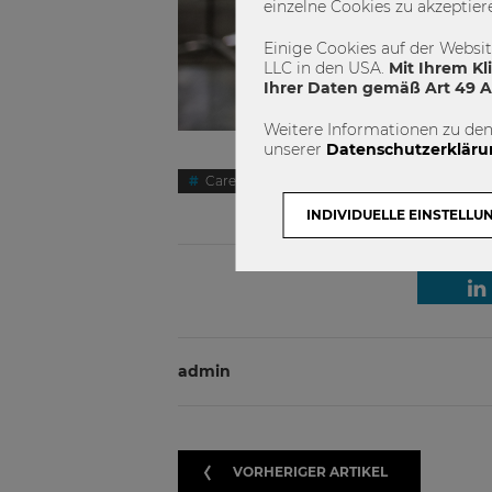
einzelne Cookies zu akzeptier
Einige Cookies auf der Websi
LLC in den USA.
Mit Ihrem Kl
Ihrer Daten gemäß Art 49 Ab
Weitere Informationen zu den
unserer
Datenschutzerkläru
Career Calling
Karrieremesse
INDIVIDUELLE EINSTELLU
admin
VORHERIGER ARTIKEL