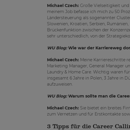
Michael Czech:
Große Vielseitigkeit und
meinem Job befasse ich mich zu 50 Proz
Ländersteuerung als sogenannter Cluste
Slowenien, Kroatien, Serbien, Rumänien, 
Brückenfunktion zwischen der Konzernze
sehr unterschiedlich, von der Strategiek
WU Blog:
Wie war der Karriereweg dor
Michael Czech:
Meine Karriereschritte 
Marketing Manager, General Manager und
Laundry & Home Care. Wichtig waren für m
insgesamt 6 Jahre in Polen, 3 Jahre in Dü
aufzuweisen.
WU Blog:
Warum sollte man die Caree
Michael Czech:
Sie bietet ein breites F
zum Vernetzen und für Erstkontakte so
3 Tipps für die Career Call