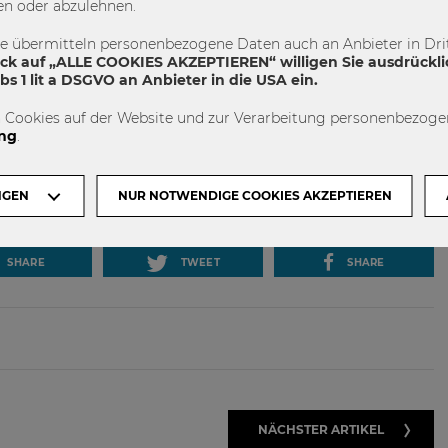
en oder abzulehnen.
te übermitteln personenbezogene Daten auch an Anbieter in Drit
ick auf „ALLE COOKIES AKZEPTIEREN“ willigen Sie ausdrückli
s 1 lit a DSGVO an Anbieter in die USA ein.
 Cookies auf der Website und zur Verarbeitung personenbezogen
ng
.
NGEN
NUR NOTWENDIGE COOKIES AKZEPTIEREN
SHARE
TWEET
SHARE
NÄCHSTER ARTIKEL