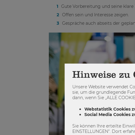
Gute Vorbereitung und seine klare 
Offen sein und Interesse zeigen.
Gespräche auch abseits der gepla
Hinweise zu 
Unsere Website verwendet Coo
sie, um die grundlegende Fun
dann, wenn Sie „ALLE COOKIES
Webstatistik Cookies z
Social Media Cookies 
Sie können Ihre erteilte Einw
EINSTELLUNGEN“. Dort erfahr