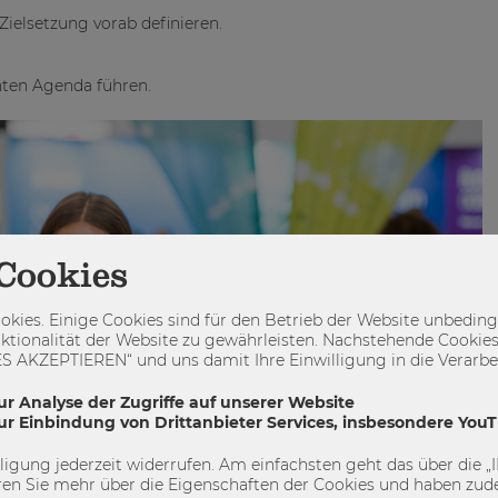
Zielsetzung vorab definieren.
nten Agenda führen.
Cookies
kies. Einige Cookies sind für den Betrieb der Website unbedingt
ktionalität der Website zu gewährleisten. Nachstehende Cookies
 AKZEPTIEREN“ und uns damit Ihre Einwilligung in die Verarbeit
ur Analyse der Zugriffe auf unserer Website
zur Einbindung von Drittanbieter Services, insbesondere You
illigung jederzeit widerrufen. Am einfachsten geht das über die
en Sie mehr über die Eigenschaften der Cookies und haben zude