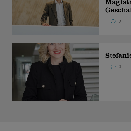
Magistr
Geschä
0
Stefani
0