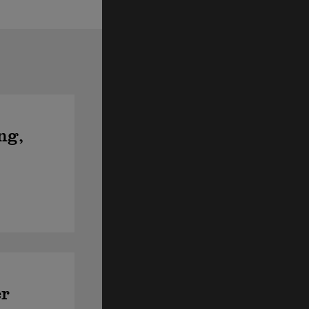
ng,
er