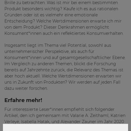
Brille zu betrachten. Was ist mir bei einem bestimmten
Produkt besonders wichtig? Kaufe ich es aus rationalen
Gründen oder ist es vielmehr eine emotionale
Entscheidung? Welche Wertdimensionen erwarte ich mir
von dem Produkt? Dieser Denkrahmen ermöglicht
Konsument*innen auch ein reflektiertes Konsumverhalten.
Insgesamt liegt im Thema viel Potential, sowohl aus
unternehmerischer Perspektive, als auch für
Konsument*innen und auf gesamtgesellschaftlicher Ebene.
Im Vergleich zu anderen Themen, blickt die Forschung
bereits auf Jahrzehnte zurück, die Relevanz des Themas ist
aber hoch aktuell. Welche Wertdimensionen erwarten wir
uns in Zukunft von Produkten? Wir werden auf jeden Fall
dazu weiter forschen.
Erfahre mehr!
Für interessierte Leser*innen empfiehlt sich folgender
Artikel, den ich gemeinsam mit Valarie A. Zeithaml, Katrien
Verleye, Isabella Hatak, und Alexander Zauner im Jahr 2020
publiziert habe: „Three Decades of Customer Value