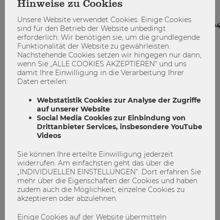
Hinweise zu Cookies
Research: Paradigmatic Roots and Future Research
Avenues, Journal of Service Research 23 (4), 409-432
Unsere Website verwendet Cookies. Einige Cookies
https://journals.sagepub.com/doi/full/10.1177/10946705209
sind für den Betrieb der Website unbedingt
erforderlich. Wir benötigen sie, um die grundlegende
Der Artikel wurde mit dem Best Paper Award des Journal
Funktionalität der Website zu gewährleisten.
Nachstehende Cookies setzen wir hingegen nur dann,
of Service Research ausgezeichnet und war Finalist für den
wenn Sie „ALLE COOKIES AKZEPTIEREN“ und uns
SERVSIG Best Service Article Award 2021
damit Ihre Einwilligung in die Verarbeitung Ihrer
https://www.servsig.org/wordpress/awards/servsigs-
Daten erteilen:
best-services-article-award/
der American Marketing
Association. Er gehört zu den am meisten zitierten Werken,
Webstatistik Cookies zur Analyse der Zugriffe
die in den letzten drei Jahren im Journal of Service
auf unserer Website
Social Media Cookies zur Einbindung von
Research erschienen sind.
Drittanbieter Services, insbesondere YouTube
Videos
Sie können Ihre erteilte Einwilligung jederzeit
Consumerism
Forschung
Nachhaltigkeit
widerrufen. Am einfachsten geht das über die
„INDIVIDUELLEN EINSTELLUNGEN“. Dort erfahren Sie
Second Hand
Sustainability
mehr über die Eigenschaften der Cookies und haben
zudem auch die Möglichkeit, einzelne Cookies zu
akzeptieren oder abzulehnen.
Einige Cookies auf der Website übermitteln