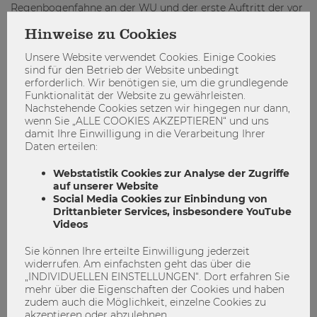
Regenbogenfahne an der WU und der erste Auftritt der vor
einem Jahr gegründeten Gruppe q_wir@wu auf der
Hinweise zu Cookies
Regenbogenparade 2017 waren weitere Höhepunkte.
Inspirierend fand ich auch interne Veranstaltungen, die
Unsere Website verwendet Cookies. Einige Cookies
Diskussions- und Reflexionsräume sowie gemeinsame Aha-
sind für den Betrieb der Website unbedingt
Erlebnisse eröffneten. Das passierte auch in einem von der
erforderlich. Wir benötigen sie, um die grundlegende
Funktionalität der Website zu gewährleisten.
Rektorin geleiteten Workshop, als sie ein Video zeigte, in
Nachstehende Cookies setzen wir hingegen nur dann,
dem auf sehr anschauliche Weise vermittelt wird:
wenn Sie „ALLE COOKIES AKZEPTIEREN“ und uns
„
Privileges are invisible for those who have them
“. Sehr
damit Ihre Einwilligung in die Verarbeitung Ihrer
gefreut haben mich auch die positiven Reaktionen auf
Daten erteilen:
unsere Frauentagsaktionen
Frau Diplomkaufmann und
andere Pionierinnen
und
Look beyond the stereotypes
.
Webstatistik Cookies zur Analyse der Zugriffe
auf unserer Website
Social Media Cookies zur Einbindung von
Drittanbieter Services, insbesondere YouTube
Videos
Sie können Ihre erteilte Einwilligung jederzeit
widerrufen. Am einfachsten geht das über die
„INDIVIDUELLEN EINSTELLUNGEN“. Dort erfahren Sie
mehr über die Eigenschaften der Cookies und haben
zudem auch die Möglichkeit, einzelne Cookies zu
akzeptieren oder abzulehnen.