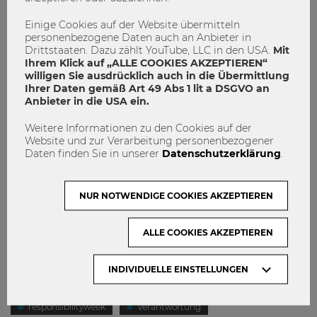
Einige Cookies auf der Website übermitteln
personenbezogene Daten auch an Anbieter in
Drittstaaten. Dazu zählt YouTube, LLC in den USA.
Mit
Ihrem Klick auf „ALLE COOKIES AKZEPTIEREN“
willigen Sie ausdrücklich auch in die Übermittlung
Ihrer Daten gemäß Art 49 Abs 1 lit a DSGVO an
Anbieter in die USA ein.
Feedback?
Was bedeutet für Sie Vielfalt? Wie nehmen Sie die Vielfalt
Weitere Informationen zu den Cookies auf der
in Ihrem Arbeitsumfeld wahr, wo erleben Sie sie als
Website und zur Verarbeitung personenbezogener
Daten finden Sie in unserer
Datenschutzerklärung
.
Bereicherung und wo stoßen Sie an Grenzen? Wir freuen
uns über Ihre Antworten, Fragen, Anregungen oder Ideen,
bitte senden Sie diese an
sonja.lydtin@wu.ac.at
.
NUR NOTWENDIGE COOKIES AKZEPTIEREN
#responsibilityweek #gender #diversity #inklusion
#verantwortung #responsibility
ALLE COOKIES AKZEPTIEREN
INDIVIDUELLE EINSTELLUNGEN
Diversität
Gender
Inklusion
responsibility
responsibilityweek
Verantwortung