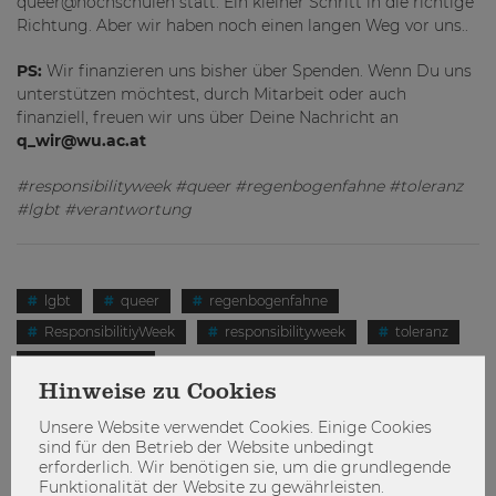
queer@hochschulen statt. Ein kleiner Schritt in die richtige
Richtung. Aber wir haben noch einen langen Weg vor uns..
PS:
Wir finanzieren uns bisher über Spenden. Wenn Du uns
unterstützen möchtest, durch Mitarbeit oder auch
finanziell, freuen wir uns über Deine Nachricht an
q_wir@wu.ac.at
#responsibilityweek #queer #regenbogenfahne #toleranz
#lgbt #verantwortung
lgbt
queer
regenbogenfahne
ResponsibilitiyWeek
responsibilityweek
toleranz
Verantwortung
Hinweise zu Cookies
Unsere Website verwendet Cookies. Einige Cookies
sind für den Betrieb der Website unbedingt
erforderlich. Wir benötigen sie, um die grundlegende
Funktionalität der Website zu gewährleisten.