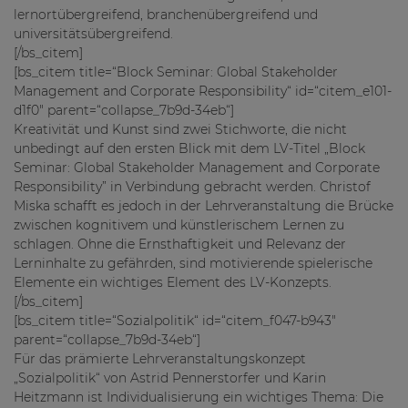
lernortübergreifend, branchenübergreifend und
universitätsübergreifend.
[/bs_citem]
[bs_citem title=“Block Seminar: Global Stakeholder
Management and Corporate Responsibility“ id=“citem_e101-
d1f0″ parent=“collapse_7b9d-34eb“]
Kreativität und Kunst sind zwei Stichworte, die nicht
unbedingt auf den ersten Blick mit dem LV-Titel „Block
Seminar: Global Stakeholder Management and Corporate
Responsibility” in Verbindung gebracht werden. Christof
Miska schafft es jedoch in der Lehrveranstaltung die Brücke
zwischen kognitivem und künstlerischem Lernen zu
schlagen. Ohne die Ernsthaftigkeit und Relevanz der
Lerninhalte zu gefährden, sind motivierende spielerische
Elemente ein wichtiges Element des LV-Konzepts.
[/bs_citem]
[bs_citem title=“Sozialpolitik“ id=“citem_f047-b943″
parent=“collapse_7b9d-34eb“]
Für das prämierte Lehrveranstaltungskonzept
„Sozialpolitik“ von Astrid Pennerstorfer und Karin
Heitzmann ist Individualisierung ein wichtiges Thema: Die