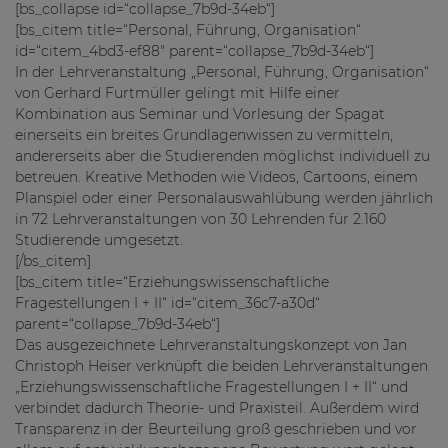
[bs_collapse id=“collapse_7b9d-34eb“]
[bs_citem title=“Personal, Führung, Organisation“
id=“citem_4bd3-ef88″ parent=“collapse_7b9d-34eb“]
In der Lehrveranstaltung „Personal, Führung, Organisation“
von Gerhard Furtmüller gelingt mit Hilfe einer
Kombination aus Seminar und Vorlesung der Spagat
einerseits ein breites Grundlagenwissen zu vermitteln,
andererseits aber die Studierenden möglichst individuell zu
betreuen. Kreative Methoden wie Videos, Cartoons, einem
Planspiel oder einer Personalauswahlübung werden jährlich
in 72 Lehrveranstaltungen von 30 Lehrenden für 2.160
Studierende umgesetzt.
[/bs_citem]
[bs_citem title=“Erziehungswissenschaftliche
Fragestellungen I + II“ id=“citem_36c7-a30d“
parent=“collapse_7b9d-34eb“]
Das ausgezeichnete Lehrveranstaltungskonzept von Jan
Christoph Heiser verknüpft die beiden Lehrveranstaltungen
„Erziehungswissenschaftliche Fragestellungen I + II“ und
verbindet dadurch Theorie- und Praxisteil. Außerdem wird
Transparenz in der Beurteilung groß geschrieben und vor