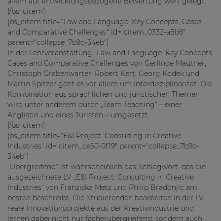
allem auf entwicklungsbezogene Bewertung wert gelegt.
[/bs_citem]
[bs_citem title=“Law and Language: Key Concepts, Cases
and Comparative Challenges“ id=“citem_0332-a8b6″
parent=“collapse_7b9d-34eb“]
In der Lehrveranstaltung „Law and Language: Key Concepts,
Cases and Comparative Challenges von Gerlinde Mautner,
Christoph Grabenwarter, Robert Kert, Georg Kodek und
Martin Spitzer geht es vor allem um Interdisziplinarität. Die
Kombination aus sprachlichen und juristischen Themen
wird unter anderem durch „Team Teaching“ – einer
Anglistin und eines Juristen – umgesetzt.
[/bs_citem]
[bs_citem title=“E&I Project: Consulting in Creative
Industries“ id=“citem_ce50-0f19″ parent=“collapse_7b9d-
34eb“]
„Übergreifend“ ist wahrscheinlich das Schlagwort, das die
ausgezeichnete LV „E&I Project: Consulting in Creative
Industries“ von Franziska Metz und Philip Bradonjic am
besten beschreibt: Die Studierenden bearbeiten in der LV
reale Innovationsprojekte aus der Kreativindustrie und
lernen dabei nicht nur fächerübergreifend, sondern auch