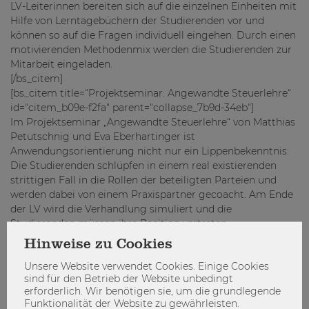
LV-Leiterinnen bereiten sich auf die einzelnen Einheiten mit
Hilfe von Lerntagebüchern der Studierenden vor und
können so auf die Fragen individuell eingehen. Durch einen
motivierenden Methodenmix werden die Studierenden zur
Mitarbeit eingeladen.
[/bs_citem]
[bs_citem title=“Projektseminar: Angewandte Steuerlehre“
id=“citem_b09e-f2fa“ parent=“collapse_7b9d-34eb“]
Im Projektseminar „Angewandte Steuerlehre“ von Matthias
Petutschnig und Eva Eberhartinger ist
Anwendungsorientierung nicht nur ein Lippenbekenntnis:
Die Studierenden schlüpfen in einem real existierenden
strittigen Fall in die Rollen der beteiligten Parteien und
werden dabei von einem Praxispartner gecoacht. Am Ende
der LV wird die Verhandlung simuliert und die
Studierenden müssen ihre Position vertreten.
[/bs_citem]
Hinweise zu Cookies
[bs_citem title=“Ökonomie und Gesellschaft II: Verteilung
Unsere Website verwendet Cookies. Einige Cookies
und wirtschaftliche Ungleichheit“ id=“citem_38b1-1ecc“
sind für den Betrieb der Website unbedingt
parent=“collapse_7b9d-34eb“]
erforderlich. Wir benötigen sie, um die grundlegende
In der Lehrveranstaltung „Ökonomie und Gesellschaft II:
Funktionalität der Website zu gewährleisten.