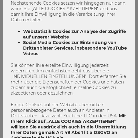
Verteilung und wirtschaftliche Ungleichheit“ von Michael
Nachstehende Cookies setzen wir hingegen nur dann,
Soder und Florentin Glötzl sorgt eine Kombination von
wenn Sie „ALLE COOKIES AKZEPTIEREN“ und uns
verschiedenen Methoden für Abwechslung. Zum Einsatz
damit Ihre Einwilligung in die Verarbeitung Ihrer
Daten erteilen:
kommt dabei auch eine Film/Serien-Analyse, bei der das
Spektrum von
Harry Potter
über
Titanic
bis zu
Herr der
Webstatistik Cookies zur Analyse der Zugriffe
Ringe
reicht.
auf unserer Website
[/bs_citem]
Social Media Cookies zur Einbindung von
[bs_citem title=“Fremdsprachliche
Drittanbieter Services, insbesondere YouTube
Wirtschaftskommunikation III – Englisch
(Sonderpreis
Videos
eTeaching Award)
“ id=“citem_b2fb-8a07″
Sie können Ihre erteilte Einwilligung jederzeit
parent=“collapse_7b9d-34eb“]
widerrufen. Am einfachsten geht das über die
Die von Romana Zeilinger und Sabine Petrasch
„INDIVIDUELLEN EINSTELLUNGEN“. Dort erfahren Sie
eingereichte Lehrveranstaltung „Fremdsprachliche
mehr über die Eigenschaften der Cookies und haben
Wirtschaftskommunikation III – Englisch“ dient zur
zudem auch die Möglichkeit, einzelne Cookies zu
Vorbereitung auf die mündliche Prüfung. Bevor die
akzeptieren oder abzulehnen.
Studierenden ins kalte Wasser geworfen werden,
analysieren sie einerseits „echte“ vorangegangene
Einige Cookies auf der Website übermitteln
personenbezogene Daten auch an Anbieter in
Prüfungen auf Video und stellen sich andererseits einer
Drittstaaten. Dazu zählt YouTube, LLC in den USA.
Mit
Prüfungssimulation in der Präsenzphase.
Ihrem Klick auf „ALLE COOKIES AKZEPTIEREN“
[/bs_citem]
willigen Sie ausdrücklich auch in die Übermittlung
[/bs_collapse]
Ihrer Daten gemäß Art 49 Abs 1 lit a DSGVO an
Anbieter in die USA ein.