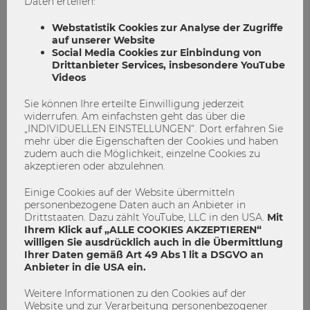
zusätzliches Kriterium ist dann eine zusätzliche
Daten erteilen:
Schwierigkeit. Trotzdem kommt man an einer Quote wohl
Webstatistik Cookies zur Analyse der Zugriffe
nicht vorbei – im Einzelfall muss sie aber mit Maß und Ziel
auf unserer Website
und mit Rechtfertigungsmöglichkeit für Nichterfüllung
Social Media Cookies zur Einbindung von
eingesetzt werden. Die derzeit existierende Quote für
Drittanbieter Services, insbesondere YouTube
Frauen in allen universitären Gremien sehe ich ambivalent.
Videos
Die noch in der Minderheit befindlichen Frauen werden
dadurch überproportional mit Gremienarbeit belastet, und
Sie können Ihre erteilte Einwilligung jederzeit
widerrufen. Am einfachsten geht das über die
zwar zulasten ihrer Forschungsarbeit. Letztlich zählt für das
„INDIVIDUELLEN EINSTELLUNGEN“. Dort erfahren Sie
berufliche Weiterkommen aber (fast) nur die
mehr über die Eigenschaften der Cookies und haben
Forschungsarbeit. Junge Frauen im akademischen Bereich
zudem auch die Möglichkeit, einzelne Cookies zu
sollten daher darauf achten, im Vergleich zu ihren jungen
akzeptieren oder abzulehnen.
Kollegen nicht zu viel Zeit in Gremien zu verbringen.
Einige Cookies auf der Website übermitteln
Welche Empfehlungen möchten Sie gerne an junge
personenbezogene Daten auch an Anbieter in
Drittstaaten. Dazu zählt YouTube, LLC in den USA.
Mit
Frauen, die am Beginn ihres Berufslebens in der
Ihrem Klick auf „ALLE COOKIES AKZEPTIEREN“
Wissenschaft oder in der Wirtschaft stehen,
willigen Sie ausdrücklich auch in die Übermittlung
weitergeben?
Ihrer Daten gemäß Art 49 Abs 1 lit a DSGVO an
Anbieter in die USA ein.
Ich sehe nach wie vor viele junge Frauen, die mehr an ihren
„typisch weiblichen Tugenden“ arbeiten statt an ihrem
Weitere Informationen zu den Cookies auf der
beruflichen Fortkommen. Frauen sollen daher
Website und zur Verarbeitung personenbezogener