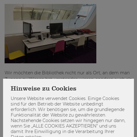
Wir möchten die Bibliothek nicht nur als Ort, an dem man
Zugang zu Wissen hat, verstanden wissen, sondern auch als
Lernort, an dem man sich unter besten Bedingungen
Hinweise zu Cookies
Wissen aneignen kann. Deshalb freut es uns, dass wir mit
Unsere Website verwendet Cookies. Einige Cookies
dem Raum für barrierefreies Arbeiten unser Raumkonzept
sind für den Betrieb der Website unbedingt
abrunden konnten.
erforderlich. Wir benötigen sie, um die grundlegende
Funktionalität der Website zu gewährleisten.
#Bibliothek #barrierefrei #WU
Nachstehende Cookies setzen wir hingegen nur dann,
wenn Sie „ALLE COOKIES AKZEPTIEREN“ und uns
damit Ihre Einwilligung in die Verarbeitung Ihrer
Daten erteilen: