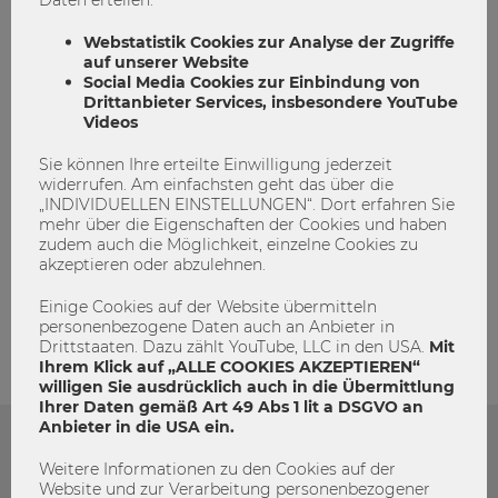
barrierefrei
Bibliothek
WU
Webstatistik Cookies zur Analyse der Zugriffe
auf unserer Website
Social Media Cookies zur Einbindung von
Drittanbieter Services, insbesondere YouTube
Videos
Sie können Ihre erteilte Einwilligung jederzeit
widerrufen. Am einfachsten geht das über die
„INDIVIDUELLEN EINSTELLUNGEN“. Dort erfahren Sie
mehr über die Eigenschaften der Cookies und haben
zudem auch die Möglichkeit, einzelne Cookies zu
akzeptieren oder abzulehnen.
admin
Einige Cookies auf der Website übermitteln
personenbezogene Daten auch an Anbieter in
Drittstaaten. Dazu zählt YouTube, LLC in den USA.
Mit
Ihrem Klick auf „ALLE COOKIES AKZEPTIEREN“
willigen Sie ausdrücklich auch in die Übermittlung
Ihrer Daten gemäß Art 49 Abs 1 lit a DSGVO an
Anbieter in die USA ein.
Das könnte dich auch Interessieren
Weitere Informationen zu den Cookies auf der
Website und zur Verarbeitung personenbezogener