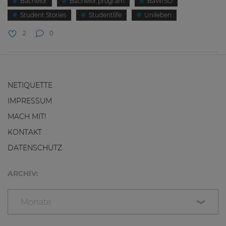
Bachelor
Bachelor program
BaWISO
Student Stories
Studentlife
Unileben
2
0
NETIQUETTE
IMPRESSUM
MACH MIT!
KONTAKT
DATENSCHUTZ
ARCHIV:
Monate