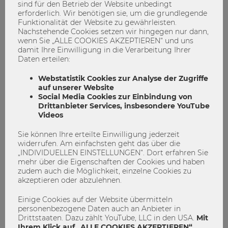
sind für den Betrieb der Website unbedingt
erforderlich. Wir benötigen sie, um die grundlegende
Funktionalität der Website zu gewährleisten.
Nachstehende Cookies setzen wir hingegen nur dann,
wenn Sie „ALLE COOKIES AKZEPTIEREN“ und uns
damit Ihre Einwilligung in die Verarbeitung Ihrer
Daten erteilen:
Webstatistik Cookies zur Analyse der Zugriffe
auf unserer Website
Social Media Cookies zur Einbindung von
Drittanbieter Services, insbesondere YouTube
Videos
Sie können Ihre erteilte Einwilligung jederzeit
widerrufen. Am einfachsten geht das über die
„Ich habe mich sofort in Wien verliebt.“
„INDIVIDUELLEN EINSTELLUNGEN“. Dort erfahren Sie
mehr über die Eigenschaften der Cookies und haben
zudem auch die Möglichkeit, einzelne Cookies zu
Bachelor
Bachelor program
BaWISO
akzeptieren oder abzulehnen.
Student Stories
Studentlife
Unileben
Einige Cookies auf der Website übermitteln
4
0
personenbezogene Daten auch an Anbieter in
Drittstaaten. Dazu zählt YouTube, LLC in den USA.
Mit
Ihrem Klick auf „ALLE COOKIES AKZEPTIEREN“