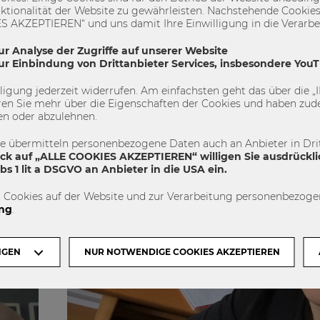
ktionalität der Website zu gewährleisten. Nachstehende Cookies
nimmt uns die Wirtschaftsrecht-Studentin Victoria 
 AKZEPTIEREN“ und uns damit Ihre Einwilligung in die Verarbeit
Covid-19
Distance Learning
Distanzlehre
ur Analyse der Zugriffe auf unserer Website
Erfahrungsbericht
Home Office
studiere
zur Einbindung von Drittanbieter Services, insbesondere You
1
0
illigung jederzeit widerrufen. Am einfachsten geht das über die
en Sie mehr über die Eigenschaften der Cookies und haben zude
en oder abzulehnen.
STUDIEREN
te übermitteln personenbezogene Daten auch an Anbieter in Drit
ick auf „ALLE COOKIES AKZEPTIEREN“ willigen Sie ausdrückli
s 1 lit a DSGVO an Anbieter in die USA ein.
 Cookies auf der Website und zur Verarbeitung personenbezogen
ng
.
NGEN
NUR NOTWENDIGE COOKIES AKZEPTIEREN