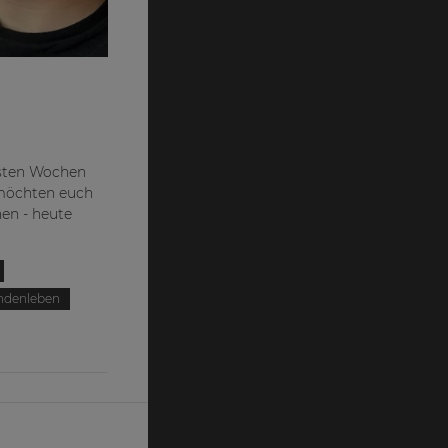
hsten Wochen
 möchten euch
en - heute
ndenleben