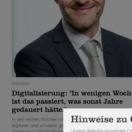
19.05.2020
Digitalisierung: "In wenigen Woc
ist das passiert, was sonst Jahre
gedauert hätte."
Hinweise zu 
In den letzten Wochen ist unser Studien-, Arbeits- und Pri
digitaler und virtueller geworden. Die aktuelle Situation
Unsere Website verwendet Coo
(Stichwort: COVID-19) hat vieles in Bewegung gebracht. A