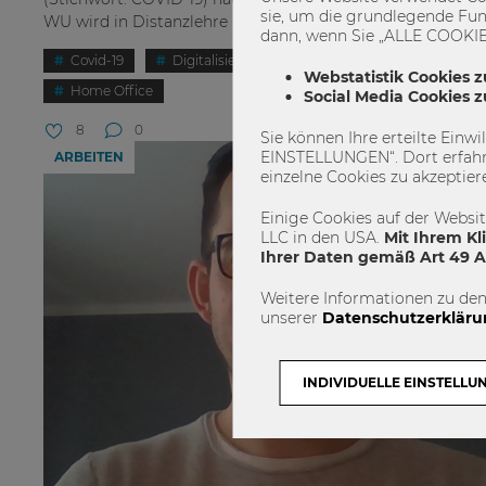
sie, um die grundlegende Fun
WU wird in Distanzlehre unterrichtet, Ende April hat die...
dann, wenn Sie „ALLE COOKIES
Covid-19
Digitalisierung
Distanzlehre
Webstatistik Cookies z
Home Office
Social Media Cookies 
8
0
Sie können Ihre erteilte Einw
EINSTELLUNGEN“. Dort erfahr
ARBEITEN
einzelne Cookies zu akzeptier
Einige Cookies auf der Websi
LLC in den USA.
Mit Ihrem Kl
Ihrer Daten gemäß Art 49 Ab
Weitere Informationen zu den
unserer
Datenschutzerkläru
INDIVIDUELLE EINSTELLU