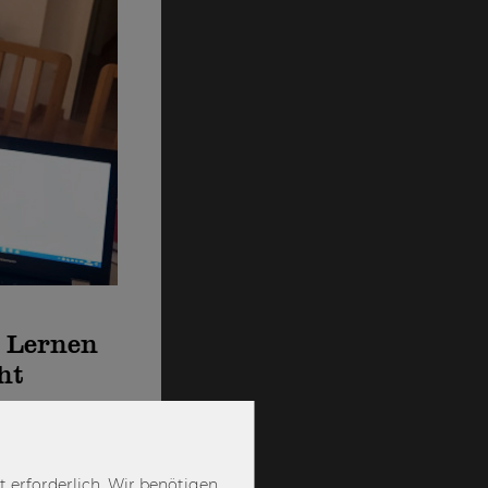
t Lernen
ht
hsten Wochen
 möchten euch
 erforderlich. Wir benötigen
en - heute