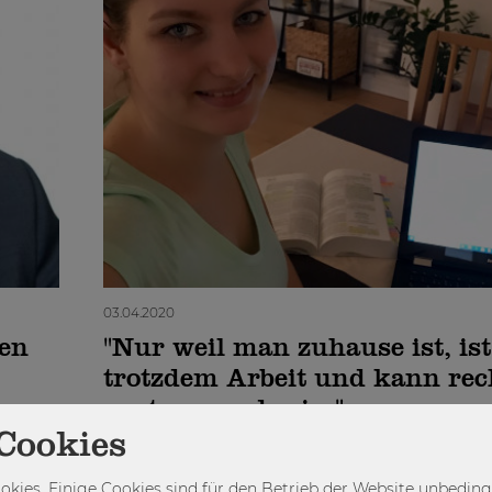
03.04.2020
hen
"Nur weil man zuhause ist, is
trotzdem Arbeit und kann rec
anstrengend sein."
Cookies
vatleben
Leben, Lernen und Arbeiten auf Distanz – die näc
bringen Veränderungen für jede/n einzelne/n. Wir
kies. Einige Cookies sind für den Betrieb der Website unbedingt
n der
zeigen, wie die Menschen an der WU damit umgeh