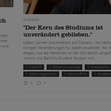
24.03.2020
ch
"Der Kern des Studiums ist
unverändert geblieben."
ochen
chten
Leben, Lernen und Arbeiten auf Distanz – die näc
n und
bringen Veränderungen für jede/n einzelne/n. Wir
zeigen, wie die Menschen an der WU damit umgeh
nimmt uns BaWiSo Student Norbert mit...
Covid-19
Distance Learning
Distanzlehre
Erfahrungsbericht
Home Office
studiere
3
0