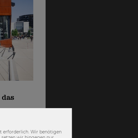
 das
ernehmerisches
ahrhunderts am
 erforderlich. Wir benötigen
 setzen wir hingegen nur
evise