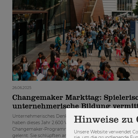
26.06.2025
Changemaker Markttag: Spieleris
unternehmerische Bildung vermit
Unternehmerisches Denken übt man am besten früh. Gen
Hinweise zu 
haben dieses Jahr 2.600 Volksschulkinder im Rahmen des
Changemaker-Programms an der Wirtschaftsuniversität 
Unsere Website verwendet Coo
gelernt. Sie schlüpften an insgesamt drei Markttagen in di
sie, um die grundlegende Fun