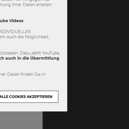
ung Ihrer Daten erteilen:
zen“ kannst du
Tube Videos
 „INDIVIDUELLEN
m auch die Möglichkeit,
tstaaten. Dazu zählt YouTube,
ch auch in die Übermittlung
er Daten finden Sie in
ALLE COOKIES AKZEPTIEREN