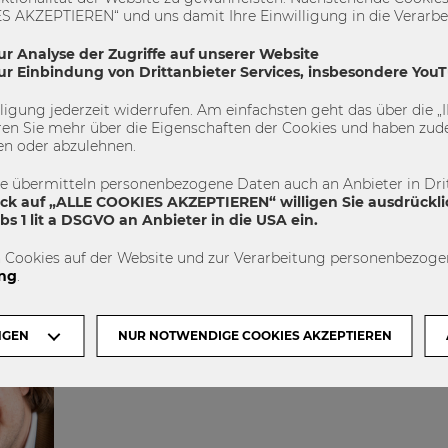
 AKZEPTIEREN“ und uns damit Ihre Einwilligung in die Verarbeit
„Informieren, Inspirieren, Vernetzen und Unterstüt
auch dieses Studienjahr vielfältige...
ssion
ur Analyse der Zugriffe auf unserer Website
zur Einbindung von Drittanbieter Services, insbesondere You
Changemaker Programm
Entrepreneurship
Skills Academy
WU Gründungszentrum
illigung jederzeit widerrufen. Am einfachsten geht das über die
en Sie mehr über die Eigenschaften der Cookies und haben zude
3
0
en oder abzulehnen.
te übermitteln personenbezogene Daten auch an Anbieter in Drit
ick auf „ALLE COOKIES AKZEPTIEREN“ willigen Sie ausdrückli
s 1 lit a DSGVO an Anbieter in die USA ein.
 Cookies auf der Website und zur Verarbeitung personenbezogen
ng
.
NGEN
NUR NOTWENDIGE COOKIES AKZEPTIEREN