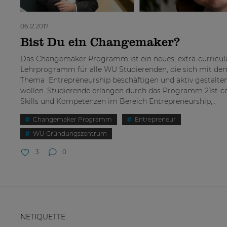
06.12.2017
Bist Du ein Changemaker?
Das Changemaker Programm ist ein neues, extra-curricul
Lehrprogramm für alle WU Studierenden, die sich mit de
Thema Entrepreneurship beschäftigen und aktiv gestalte
wollen. Studierende erlangen durch das Programm 21st-c
Skills und Kompetenzen im Bereich Entrepreneurship,...
Changemaker Programm
Entrepreneur
WU Gründungszentrum
3
0
NETIQUETTE