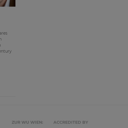
ares
m
n
entury
ZUR WU WIEN:
ACCREDITED BY