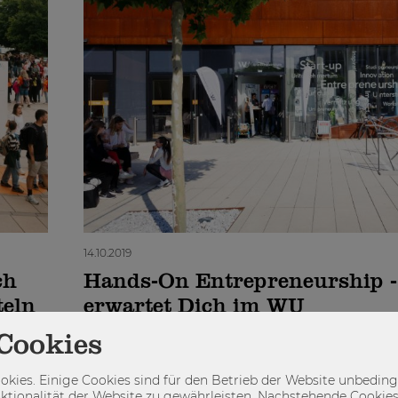
14.10.2019
ch
Hands-On Entrepreneurship -
teln
erwartet Dich im WU
Gründungszentrum!
au das
Cookies
Das WU Gründungszentrum hat eine Mission: Unt
Wien
Denken und Handeln als wertvolle Skills des 21. J
kies. Einige Cookies sind für den Betrieb der Website unbedingt
e Rolle
ktionalität der Website zu gewährleisten. Nachstehende Cookies
WU Campus zu etablieren. Entsprechend der Leitd