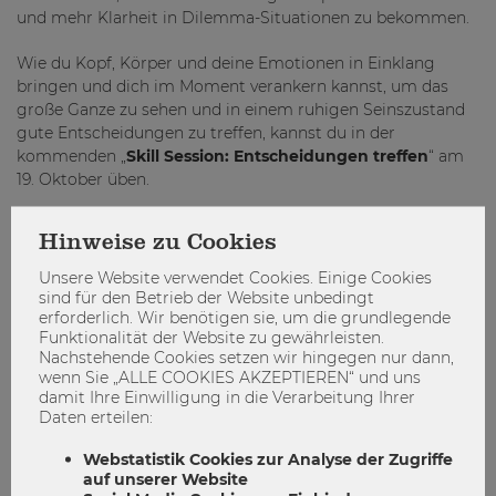
und mehr Klarheit in Dilemma-Situationen zu bekommen.
Wie du Kopf, Körper und deine Emotionen in Einklang
bringen und dich im Moment verankern kannst, um das
große Ganze zu sehen und in einem ruhigen Seinszustand
gute Entscheidungen zu treffen, kannst du in der
kommenden „
Skill Session: Entscheidungen treffen
“ am
19. Oktober üben.
Die Skill Sessions sind einstündige Trainings, in denen du
Hinweise zu Cookies
körperbasierte Übungen lernst, die eine bestimmte
menschliche Fähigkeit oder Kompetenz stärken und dich
Unsere Website verwendet Cookies. Einige Cookies
beim erfolgreichen Studieren unterstützen können. Die
sind für den Betrieb der Website unbedingt
erforderlich. Wir benötigen sie, um die grundlegende
Trainings werden zweisprachig (auf Deutsch und Englisch)
Funktionalität der Website zu gewährleisten.
abgehalten.
Nachstehende Cookies setzen wir hingegen nur dann,
wenn Sie „ALLE COOKIES AKZEPTIEREN“ und uns
Weitere Fokusthemen:
damit Ihre Einwilligung in die Verarbeitung Ihrer
Daten erteilen:
Zum ruhig bleiben in stressigen Momenten:
Skill
Session: Atmen zur Selbstregulierung
am 12.
Webstatistik Cookies zur Analyse der Zugriffe
Oktober 2022, 11 Uhr.
auf unserer Website