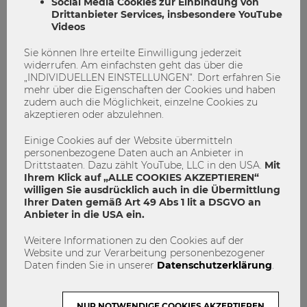
Social Media Cookies zur Einbindung von
Fürs effiziente Lernen: „
Skill Session: Konzentration
Drittanbieter Services, insbesondere YouTube
& Fokus
“ am 2. November 2022, 11 Uhr.
Videos
Für mündliche Prüfungen und Präsentationen: „
Skill
Sie können Ihre erteilte Einwilligung jederzeit
Session:
Show yourself
!“ am 30. November 2022, 11
widerrufen. Am einfachsten geht das über die
Uhr.
„INDIVIDUELLEN EINSTELLUNGEN“. Dort erfahren Sie
mehr über die Eigenschaften der Cookies und haben
Alle weiteren Termine findest du im
Aktivitäten-Kalender
zudem auch die Möglichkeit, einzelne Cookies zu
des Student Counselling Programms
akzeptieren oder abzulehnen.
Einige Cookies auf der Website übermitteln
personenbezogene Daten auch an Anbieter in
Drittstaaten. Dazu zählt YouTube, LLC in den USA.
Mit
Evidenzbasierte Entscheidungen
Student Counselling
Ihrem Klick auf „ALLE COOKIES AKZEPTIEREN“
willigen Sie ausdrücklich auch in die Übermittlung
Themenschwerpunkt
Ihrer Daten gemäß Art 49 Abs 1 lit a DSGVO an
Anbieter in die USA ein.
Weitere Informationen zu den Cookies auf der
Website und zur Verarbeitung personenbezogener
Daten finden Sie in unserer
Datenschutzerklärung
.
NUR NOTWENDIGE COOKIES AKZEPTIEREN