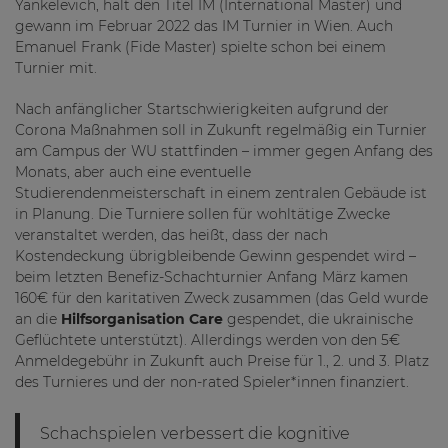
Yankelevich, hält den Titel IM (International Master) und
gewann im Februar 2022 das IM Turnier in Wien. Auch
Emanuel Frank (Fide Master) spielte schon bei einem
Turnier mit.
Nach anfänglicher Startschwierigkeiten aufgrund der
Corona Maßnahmen soll in Zukunft regelmäßig ein Turnier
am Campus der WU stattfinden – immer gegen Anfang des
Monats, aber auch eine eventuelle
Studierendenmeisterschaft in einem zentralen Gebäude ist
in Planung. Die Turniere sollen für wohltätige Zwecke
veranstaltet werden, das heißt, dass der nach
Kostendeckung übrigbleibende Gewinn gespendet wird –
beim letzten Benefiz-Schachturnier Anfang März kamen
160€ für den karitativen Zweck zusammen (das Geld wurde
an die
Hilfsorganisation Care
gespendet, die ukrainische
Geflüchtete unterstützt). Allerdings werden von den 5€
Anmeldegebühr in Zukunft auch Preise für 1., 2. und 3. Platz
des Turnieres und der non-rated Spieler*innen finanziert.
Schachspielen verbessert die kognitive