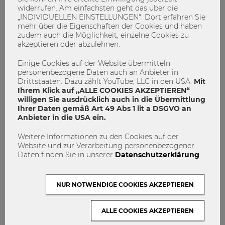
widerrufen. Am einfachsten geht das über die
„INDIVIDUELLEN EINSTELLUNGEN“. Dort erfahren Sie
mehr über die Eigenschaften der Cookies und haben
zudem auch die Möglichkeit, einzelne Cookies zu
akzeptieren oder abzulehnen.
Einige Cookies auf der Website übermitteln
personenbezogene Daten auch an Anbieter in
Drittstaaten. Dazu zählt YouTube, LLC in den USA.
Mit
Ihrem Klick auf „ALLE COOKIES AKZEPTIEREN“
willigen Sie ausdrücklich auch in die Übermittlung
Ihrer Daten gemäß Art 49 Abs 1 lit a DSGVO an
Anbieter in die USA ein.
Das sind die exzellenten Lehrenden
Weitere Informationen zu den Cookies auf der
Website und zur Verarbeitung personenbezogener
2021 - wer wird es 2022?
Daten finden Sie in unserer
Datenschutzerklärung
.
Abstimmung
Exzellente Lehre
Voting
NUR NOTWENDIGE COOKIES AKZEPTIEREN
WU Awards
1
0
ALLE COOKIES AKZEPTIEREN