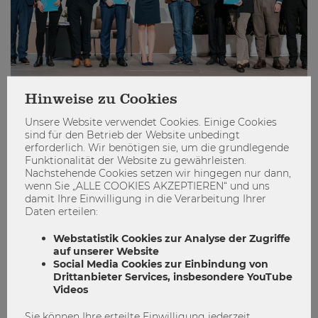
Hinweise zu Cookies
Das sind die exzellenten Lehrenden
Unsere Website verwendet Cookies. Einige Cookies
2022 - stimme jetzt über ihre
sind für den Betrieb der Website unbedingt
erforderlich. Wir benötigen sie, um die grundlegende
Nachfolger*innen ab!
Funktionalität der Website zu gewährleisten.
Nachstehende Cookies setzen wir hingegen nur dann,
Auszeichnung
Exzellente Lehre
Studierende
wenn Sie „ALLE COOKIES AKZEPTIEREN“ und uns
damit Ihre Einwilligung in die Verarbeitung Ihrer
Voting
WU Awards
Daten erteilen:
2
0
Webstatistik Cookies zur Analyse der Zugriffe
auf unserer Website
Social Media Cookies zur Einbindung von
ENGAGIEREN
Drittanbieter Services, insbesondere YouTube
Videos
Sie können Ihre erteilte Einwilligung jederzeit