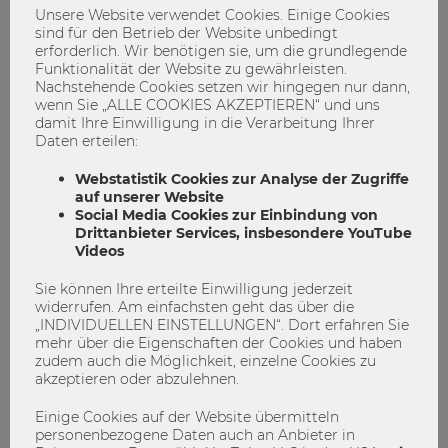
Neu im Bachelor: AMC II setzt verstärkt
Unsere Website verwendet Cookies. Einige Cookies
auf Verknüpfungen und blended
sind für den Betrieb der Website unbedingt
erforderlich. Wir benötigen sie, um die grundlegende
learning
Funktionalität der Website zu gewährleisten.
Nachstehende Cookies setzen wir hingegen nur dann,
AMCII
Bachelor
BlendedLearning
wenn Sie „ALLE COOKIES AKZEPTIEREN“ und uns
damit Ihre Einwilligung in die Verarbeitung Ihrer
Neuerungen
Unternehmensrechnung
Daten erteilen:
7
0
Webstatistik Cookies zur Analyse der Zugriffe
auf unserer Website
Social Media Cookies zur Einbindung von
STUDIEREN
Drittanbieter Services, insbesondere YouTube
Videos
Sie können Ihre erteilte Einwilligung jederzeit
widerrufen. Am einfachsten geht das über die
„INDIVIDUELLEN EINSTELLUNGEN“. Dort erfahren Sie
mehr über die Eigenschaften der Cookies und haben
zudem auch die Möglichkeit, einzelne Cookies zu
akzeptieren oder abzulehnen.
Einige Cookies auf der Website übermitteln
personenbezogene Daten auch an Anbieter in