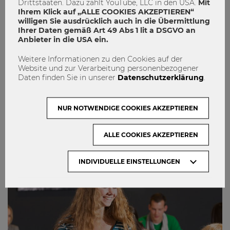
Drittstaaten. Dazu zählt YouTube, LLC in den USA.
Mit
Ihrem Klick auf „ALLE COOKIES AKZEPTIEREN“
willigen Sie ausdrücklich auch in die Übermittlung
Ihrer Daten gemäß Art 49 Abs 1 lit a DSGVO an
Anbieter in die USA ein.
Neu im Bachelor: SBWL
Weitere Informationen zu den Cookies auf der
Website und zur Verarbeitung personenbezogener
Rechnungslegung und Steuerlehre
Daten finden Sie in unserer
Datenschutzerklärung
.
Bachelor
Neuerungen
Rechnungslegung
NUR NOTWENDIGE COOKIES AKZEPTIEREN
SBWL
Steuerlehre
6
1
ALLE COOKIES AKZEPTIEREN
INDIVIDUELLE EINSTELLUNGEN
STUDIEREN