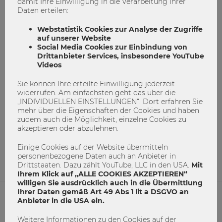
damit Ihre Einwilligung in die Verarbeitung Ihrer
Daten erteilen:
Webstatistik Cookies zur Analyse der Zugriffe
auf unserer Website
Social Media Cookies zur Einbindung von
Drittanbieter Services, insbesondere YouTube
Videos
Neu im Bachelor: Finanzierung setzt
Sie können Ihre erteilte Einwilligung jederzeit
auf Unterricht mit Mitarbeitsleistungen
widerrufen. Am einfachsten geht das über die
„INDIVIDUELLEN EINSTELLUNGEN“. Dort erfahren Sie
mehr über die Eigenschaften der Cookies und haben
Bachelor
Finanzierung
Mitarbeit
zudem auch die Möglichkeit, einzelne Cookies zu
akzeptieren oder abzulehnen.
Neuerungen
Vorteile
Einige Cookies auf der Website übermitteln
8
0
personenbezogene Daten auch an Anbieter in
Drittstaaten. Dazu zählt YouTube, LLC in den USA.
Mit
Ihrem Klick auf „ALLE COOKIES AKZEPTIEREN“
willigen Sie ausdrücklich auch in die Übermittlung
Ihrer Daten gemäß Art 49 Abs 1 lit a DSGVO an
Anbieter in die USA ein.
NETIQUETTE
Weitere Informationen zu den Cookies auf der