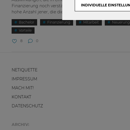
INDIVIDUELLE EINSTELLU
Finanzierung noch verstärkt werden. Dazu zählt insbesond
hohe Anzahl jener, die die Prüfung negativ...
Bachelor
Finanzierung
Mitarbeit
Neuerung
Vorteile
8
0
NETIQUETTE
IMPRESSUM
MACH MIT!
KONTAKT
DATENSCHUTZ
ARCHIV: