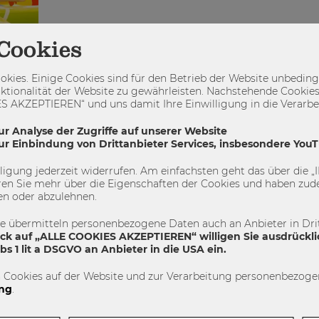
Cookies
kies. Einige Cookies sind für den Betrieb der Website unbedingt
ktionalität der Website zu gewährleisten. Nachstehende Cookies
 AKZEPTIEREN“ und uns damit Ihre Einwilligung in die Verarbeit
ur Analyse der Zugriffe auf unserer Website
zur Einbindung von Drittanbieter Services, insbesondere You
illigung jederzeit widerrufen. Am einfachsten geht das über die
en Sie mehr über die Eigenschaften der Cookies und haben zude
en oder abzulehnen.
te übermitteln personenbezogene Daten auch an Anbieter in Drit
zt
ick auf „ALLE COOKIES AKZEPTIEREN“ willigen Sie ausdrückli
s 1 lit a DSGVO an Anbieter in die USA ein.
 Cookies auf der Website und zur Verarbeitung personenbezogen
ung im
ng
.
n