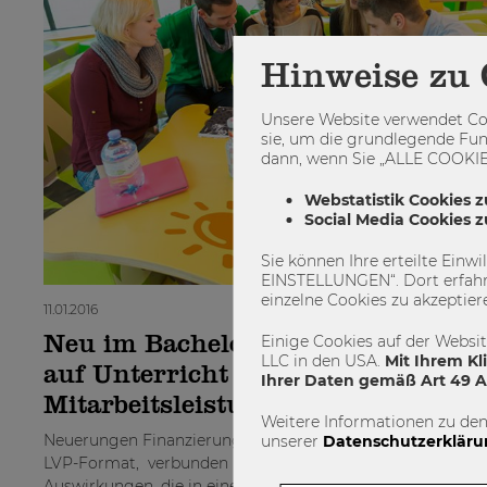
Hinweise zu 
Unsere Website verwendet Coo
sie, um die grundlegende Fun
dann, wenn Sie „ALLE COOKIES
Webstatistik Cookies z
Social Media Cookies 
Sie können Ihre erteilte Einw
EINSTELLUNGEN“. Dort erfahr
einzelne Cookies zu akzeptier
11.01.2016
Einige Cookies auf der Websi
Neu im Bachelor: Finanzierung set
LLC in den USA.
Mit Ihrem Kl
auf Unterricht mit
Ihrer Daten gemäß Art 49 Ab
Mitarbeitsleistungen
Weitere Informationen zu den
Neuerungen Finanzierung war bisher eine Großveranstalt
unserer
Datenschutzerkläru
LVP-Format, verbunden mit den typischen unerwünschte
Auswirkungen, die in einem rechenintensiven Fach wie