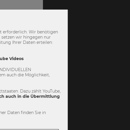
 erforderlich. Wir benötigen
 setzen wir hingegen nur
ung Ihrer Daten erteilen:
Tube Videos
 „INDIVIDUELLEN
m auch die Möglichkeit,
tstaaten. Dazu zählt YouTube,
ch auch in die Übermittlung
er Daten finden Sie in