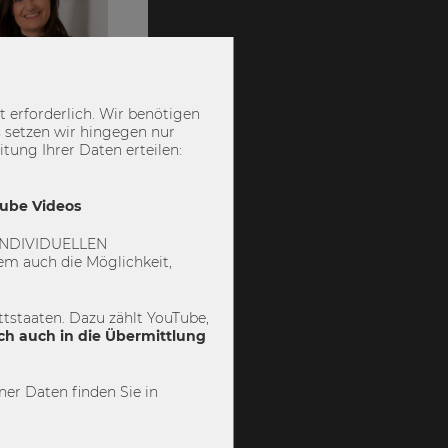
 erforderlich. Wir benötigen
 setzen wir hingegen nur
ung Ihrer Daten erteilen:
Tube Videos
 „INDIVIDUELLEN
m auch die Möglichkeit,
ten
tstaaten. Dazu zählt YouTube,
ch auch in die Übermittlung
der neuen EU-
lle Chance,
er Daten finden Sie in
rag erschien
 China als