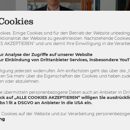
Cookies
kies. Einige Cookies sind für den Betrieb der Website unbedingt
ktionalität der Website zu gewährleisten. Nachstehende Cookies
 AKZEPTIEREN“ und uns damit Ihre Einwilligung in die Verarbeit
ur Analyse der Zugriffe auf unserer Website
zur Einbindung von Drittanbieter Services, insbesondere You
illigung jederzeit widerrufen. Am einfachsten geht das über die
en Sie mehr über die Eigenschaften der Cookies und haben zude
en oder abzulehnen.
30.07.2018
Fort Knox für persönliche Da
te übermitteln personenbezogene Daten auch an Anbieter in Drit
ick auf „ALLE COOKIES AKZEPTIEREN“ willigen Sie ausdrückli
Steuern Politik und Wirtschaft auf den
s 1 lit a DSGVO an Anbieter in die USA ein.
totalen Überwachungsstaat zu, oder gibt es dank 
Datenschutz-Grundverordnung doch noch eine ree
 Cookies auf der Website und zur Verarbeitung personenbezogen
he
ng
.
persönliches (Daten-)Gut zu schützen? Dieser Beit
er WU,
zuerst im WU Magazin 02/18 mit dem Schwerpunkt
ly.ai,