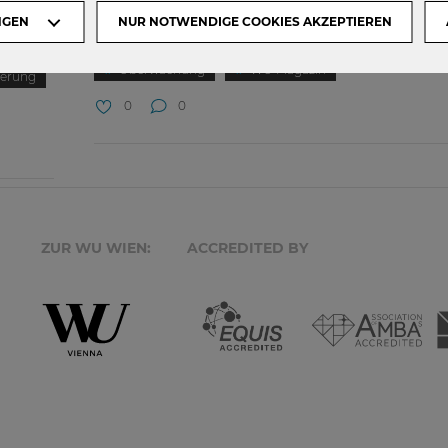
Beilage...
 Big
NGEN
NUR NOTWENDIGE COOKIES AKZEPTIEREN
Datenschutz
Datenschutzgrundverordnung
Überwachung
WU Magazin
ierung
0
0
ZUR WU WIEN:
ACCREDITED BY