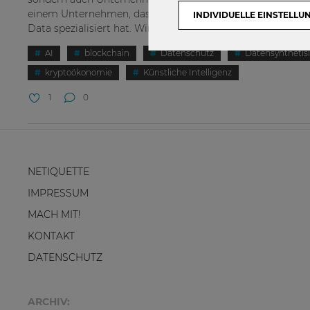
einem Unternehmen, das sich auf die Anonymisierung von
INDIVIDUELLE EINSTELLU
Data spezialisiert hat. Wir...
AI
blockchain
Datenschutz
Datensynthetis
kryptoökonomie
Künstliche Intelligenz
1
0
NETIQUETTE
IMPRESSUM
MACH MIT!
KONTAKT
DATENSCHUTZ
ARCHIV: