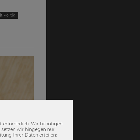
 Politik
 erforderlich. Wir benötigen
 setzen wir hingegen nur
ung Ihrer Daten erteilen: