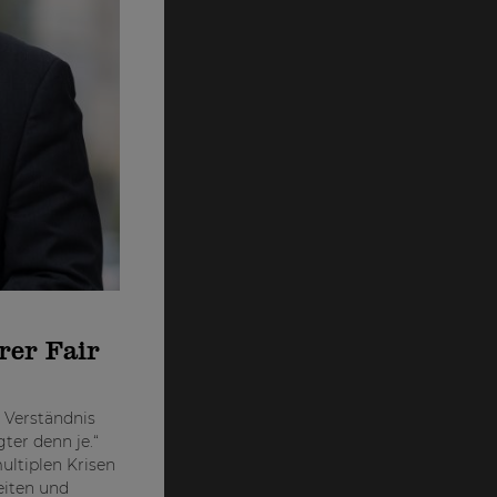
rer Fair
 Verständnis
ter denn je.“
ultiplen Krisen
eiten und