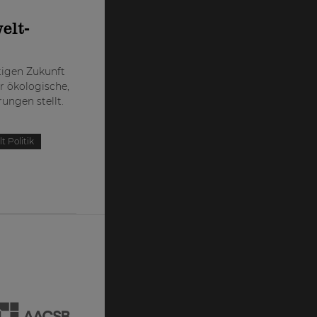
elt-
ltigen Zukunft
or ökologische,
rungen stellt.
 Politik