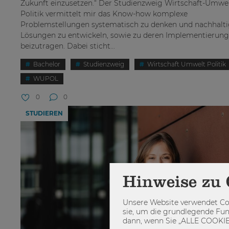
Zukunft einzusetzen.“ Der Studienzweig Wirtschaft-Umwel
Politik vermittelt mir das Know-how komplexe
Problemstellungen systematisch zu denken und nachhalt
Lösungen zu entwickeln, sowie zu deren Implementierung
beizutragen. Dabei sticht...
Bachelor
Studienzweig
Wirtschaft Umwelt Politik
WUPOL
0
0
STUDIEREN
Hinweise zu 
Unsere Website verwendet Coo
sie, um die grundlegende Fun
dann, wenn Sie „ALLE COOKIES