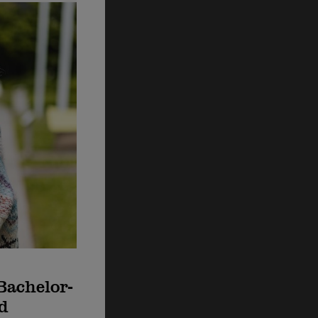
Bachelor-
d