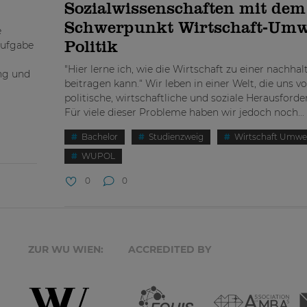
Sozialwissenschaften mit dem
Schwerpunkt Wirtschaft-Umw
e
Aufgabe
Politik
"Hier lerne ich, wie die Wirtschaft zu einer nachha
ng und
beitragen kann.“ Wir leben in einer Welt, die uns v
politische, wirtschaftliche und soziale Herausforde
Für viele dieser Probleme haben wir jedoch noch...
Bachelor
Studienzweig
Wirtschaft Umwelt
WUPOL
0
0
ZUR WU WIEN:
ACCREDITED BY