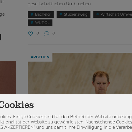
t-
gesellschaftlichen Umbrüchen....
ige
Bachelor
Studienzweig
Wirtschaft Umwelt
WUPOL
0
0
ARBEITEN
Cookies
kies. Einige Cookies sind für den Betrieb der Website unbedingt
ktionalität der Website zu gewährleisten. Nachstehende Cookies
 AKZEPTIEREN“ und uns damit Ihre Einwilligung in die Verarbeit