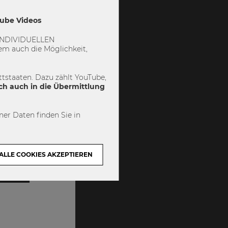
Tube Videos
 „INDIVIDUELLEN
m auch die Möglichkeit,
tstaaten. Dazu zählt YouTube,
ch auch in die Übermittlung
 Wien,
 Technik
er Daten finden Sie in
vor allem die
e aktuellen
eniger Krisen
ALLE COOKIES AKZEPTIEREN
iche,...
 Politik