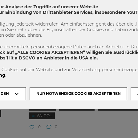
ur Analyse der Zugriffe auf unserer Website
zur Einbindung von Drittanbieter Services, insbesondere You
illigung jederzeit widerrufen. Am einfachsten geht das über die
en Sie mehr über die Eigenschaften der Cookies und haben zude
06.06.2024
en oder abzulehnen.
DI Thomas Madreiter,
te übermitteln personenbezogene Daten auch an Anbieter in Drit
Planungsdirektor in der
ick auf „ALLE COOKIES AKZEPTIEREN“ willigen Sie ausdrückli
uni
Magistratsdirektion der Stadt
s 1 lit a DSGVO an Anbieter in die USA ein.
Geschäftsbereich Bauten und
 Cookies auf der Website und zur Verarbeitung personenbezogen
ng
.
“ Es
„Wir müssen (bei der Bewältigung der Klimakrise) 
 zu
sozialen Herausforderungen im Auge behalten.“ Di
Umweltkrisen – allen voran die Klimakrise – sind w
NGEN
NUR NOTWENDIGE COOKIES AKZEPTIEREN
eiten zu
der Umwelt, sondern globale Krisen für das menschl
Bachelor
Studienzweig
Wirtschaft Umwelt
WUPOL
0
0