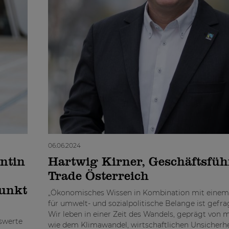
06.06.2024
ntin
Hartwig Kirner, Geschäftsfüh
Trade Österreich
punkt
„Ökonomisches Wissen in Kombination mit einem
für umwelt- und sozialpolitische Belange ist gefrag
Wir leben in einer Zeit des Wandels, geprägt von m
nswerte
wie dem Klimawandel, wirtschaftlichen Unsicherh