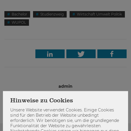
Bachelor
Studienzweig
Wirtschaft Umwelt Politik
WUPOL
admin
Hinweise zu Cookies
Unsere Website verwendet Cookies. Einige Cookies
sind für den Betrieb der Website unbedingt
erforderlich. Wir benötigen sie, um die grundlegende
Funktionalität der Website zu gewährleisten.
Nachstehende Cookies setzen wir hingegen nur dann,