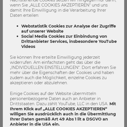
wenn Sie „ALLE COOKIES AKZEPTIEREN“ und uns
Das könnte dich auch Interessieren
damit Ihre Einwilligung in die Verarbeitung Ihrer
Daten erteilen:
Webstatistik Cookies zur Analyse der Zugriffe
auf unserer Website
Social Media Cookies zur Einbindung von
Drittanbieter Services, insbesondere YouTube
Videos
Sie können Ihre erteilte Einwilligung jederzeit
widerrufen. Am einfachsten geht das über die
„INDIVIDUELLEN EINSTELLUNGEN“. Dort erfahren Sie
mehr über die Eigenschaften der Cookies und haben
zudem auch die Möglichkeit, einzelne Cookies zu
akzeptieren oder abzulehnen.
Einige Cookies auf der Website übermitteln
personenbezogene Daten auch an Anbieter in
Drittstaaten. Dazu zählt YouTube, LLC in den USA.
Mit
Ihrem Klick auf „ALLE COOKIES AKZEPTIEREN“
willigen Sie ausdrücklich auch in die Übermittlung
09.07.2026
Ihrer Daten gemäß Art 49 Abs 1 lit a DSGVO an
Anbieter in die USA ein.
E&I Touchdown 2026: Studierende