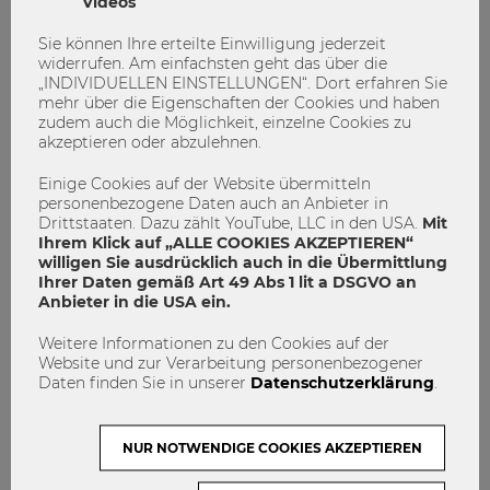
Videos
Sie können Ihre erteilte Einwilligung jederzeit
widerrufen. Am einfachsten geht das über die
„INDIVIDUELLEN EINSTELLUNGEN“. Dort erfahren Sie
mehr über die Eigenschaften der Cookies und haben
zudem auch die Möglichkeit, einzelne Cookies zu
akzeptieren oder abzulehnen.
Einige Cookies auf der Website übermitteln
personenbezogene Daten auch an Anbieter in
Drittstaaten. Dazu zählt YouTube, LLC in den USA.
Mit
Ihrem Klick auf „ALLE COOKIES AKZEPTIEREN“
willigen Sie ausdrücklich auch in die Übermittlung
Ihrer Daten gemäß Art 49 Abs 1 lit a DSGVO an
Anbieter in die USA ein.
Die Coronakrise: Ein
Weitere Informationen zu den Cookies auf der
Perspektivenwechsel
Website und zur Verarbeitung personenbezogener
Daten finden Sie in unserer
Datenschutzerklärung
.
Coronakrise
Europa
Österreich
Wirtschaft
WU Magazin
NUR NOTWENDIGE COOKIES AKZEPTIEREN
0
0