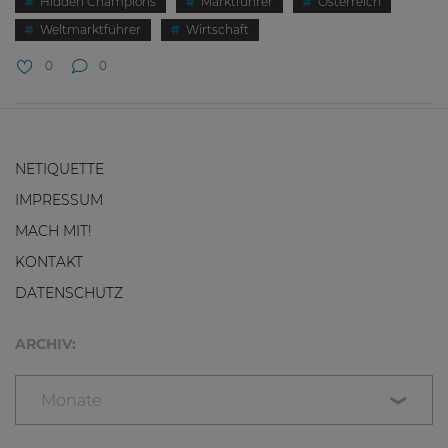
Hidden Champions
Marktführer
Österreich
Weltmarktführer
Wirtschaft
0
0
NETIQUETTE
IMPRESSUM
MACH MIT!
KONTAKT
DATENSCHUTZ
ARCHIV:
Monate