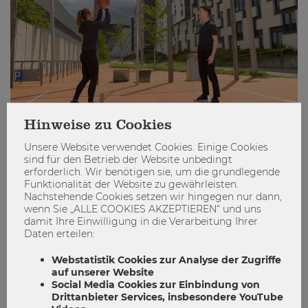
Hinweise zu Cookies
Unsere Website verwendet Cookies. Einige Cookies
sind für den Betrieb der Website unbedingt
Die Wirtschaft hält den Sport am
erforderlich. Wir benötigen sie, um die grundlegende
Laufen
Funktionalität der Website zu gewährleisten.
Nachstehende Cookies setzen wir hingegen nur dann,
wenn Sie „ALLE COOKIES AKZEPTIEREN“ und uns
Sport
Wirtschaft
WU Magazin
damit Ihre Einwilligung in die Verarbeitung Ihrer
Daten erteilen:
0
0
Webstatistik Cookies zur Analyse der Zugriffe
auf unserer Website
ENGAGIEREN
Social Media Cookies zur Einbindung von
Drittanbieter Services, insbesondere YouTube