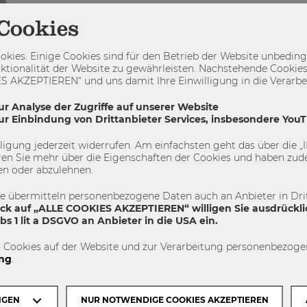
Cookies
kies. Einige Cookies sind für den Betrieb der Website unbedingt
ktionalität der Website zu gewährleisten. Nachstehende Cookies
 AKZEPTIEREN“ und uns damit Ihre Einwilligung in die Verarbeit
ur Analyse der Zugriffe auf unserer Website
zur Einbindung von Drittanbieter Services, insbesondere You
illigung jederzeit widerrufen. Am einfachsten geht das über die
en Sie mehr über die Eigenschaften der Cookies und haben zude
en oder abzulehnen.
te übermitteln personenbezogene Daten auch an Anbieter in Drit
ick auf „ALLE COOKIES AKZEPTIEREN“ willigen Sie ausdrückli
s 1 lit a DSGVO an Anbieter in die USA ein.
 große
 Cookies auf der Website und zur Verarbeitung personenbezogen
ng
.
t das...
NGEN
NUR NOTWENDIGE COOKIES AKZEPTIEREN