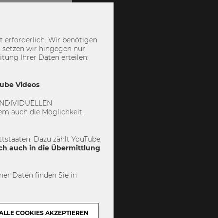
 erforderlich. Wir benötigen
 setzen wir hingegen nur
ung Ihrer Daten erteilen:
Tube Videos
 „INDIVIDUELLEN
m auch die Möglichkeit,
tstaaten. Dazu zählt YouTube,
ch auch in die Übermittlung
er Daten finden Sie in
ALLE COOKIES AKZEPTIEREN