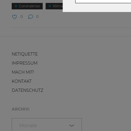
Coronakrise
Klimawandel
Urbanität
WU Ma
0
0
NETIQUETTE
IMPRESSUM
MACH MIT!
KONTAKT
DATENSCHUTZ
ARCHIV:
Monate