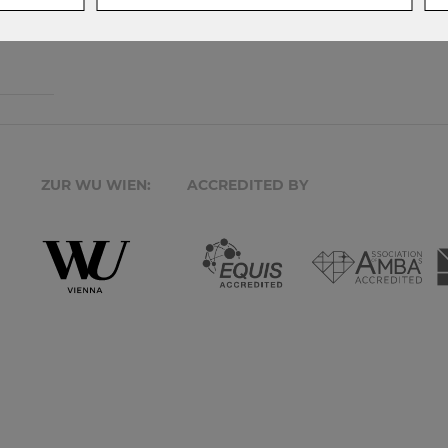
gazin
ZUR WU WIEN:
ACCREDITED BY